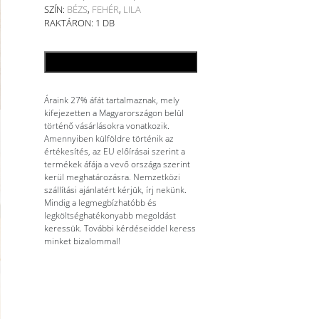
SZÍN:
BÉZS
,
FEHÉR
,
LILA
RAKTÁRON: 1 DB
KOSÁRBA TESZEM
Áraink 27% áfát tartalmaznak, mely
kifejezetten a Magyarországon belül
történő vásárlásokra vonatkozik.
Amennyiben külföldre történik az
értékesítés, az EU előírásai szerint a
termékek áfája a vevő országa szerint
kerül meghatározásra. Nemzetközi
szállítási ajánlatért kérjük, írj nekünk.
Mindig a legmegbízhatóbb és
legköltséghatékonyabb megoldást
keressük. További kérdéseiddel keress
minket bizalommal!