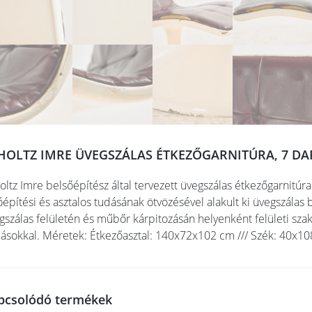
HOLTZ IMRE ÜVEGSZÁLAS ÉTKEZŐGARNITÚRA, 7 DA
oltz Imre belsőépítész által tervezett üvegszálas étkezőgarnitúr
óépítési és asztalos tudásának ötvözésével alakult ki üvegszálas
gszálas felületén és műbőr kárpitozásán helyenként felületi szaka
ásokkal. Méretek: Étkezőasztal: 140x72x102 cm /// Szék: 40x1
pcsolódó termékek