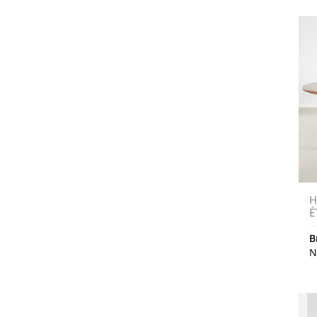
H
É
B
N