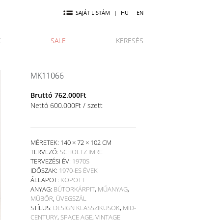
SAJÁT LISTÁM
|
HU
EN
K
SALE
KERESÉS
MK11066
Bruttó
762.000
Ft
Nettó
600.000
Ft
/ szett
MÉRETEK: 140 × 72 × 102 CM
TERVEZŐ:
SCHOLTZ IMRE
TERVEZÉSI ÉV:
1970S
IDŐSZAK:
1970-ES ÉVEK
ÁLLAPOT:
KOPOTT
ANYAG:
BÚTORKÁRPIT
,
MŰANYAG
,
MŰBŐR
,
ÜVEGSZÁL
STÍLUS:
DESIGN KLASSZIKUSOK
,
MID-
CENTURY
,
SPACE AGE
,
VINTAGE