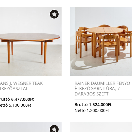
ANS J. WEGNER TEAK
RAINER DAUMILLER FENYŐ
TKEZŐASZTAL
ÉTKEZŐGARNITÚRA, 7
DARABOS SZETT
ruttó
6.477.000
Ft
Bruttó
1.524.000
Ft
ettó
5.100.000
Ft
Nettó
1.200.000
Ft