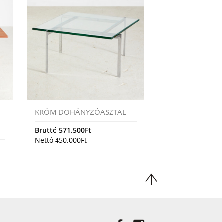
KRÓM DOHÁNYZÓASZTAL
Bruttó
571.500
Ft
Nettó
450.000
Ft