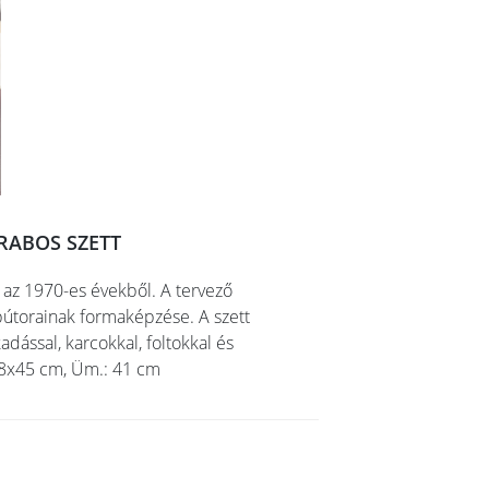
RABOS SZETT
a az 1970-es évekből. A tervező
 bútorainak formaképzése. A szett
dással, karcokkal, foltokkal és
08x45 cm, Üm.: 41 cm