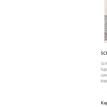
SC
Sch
haj
üve
kop
Ka