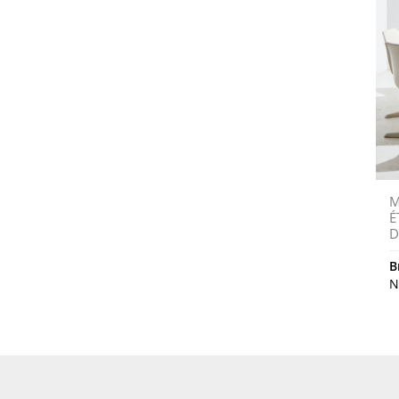
M
É
D
B
N