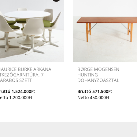
AURICE BURKE ARKANA
BØRGE MOGENSEN
TKEZŐGARNITÚRA, 7
HUNTING
ARABOS SZETT
DOHÁNYZÓASZTAL
ruttó
1.524.000
Ft
Bruttó
571.500
Ft
ettó
1.200.000
Ft
Nettó
450.000
Ft