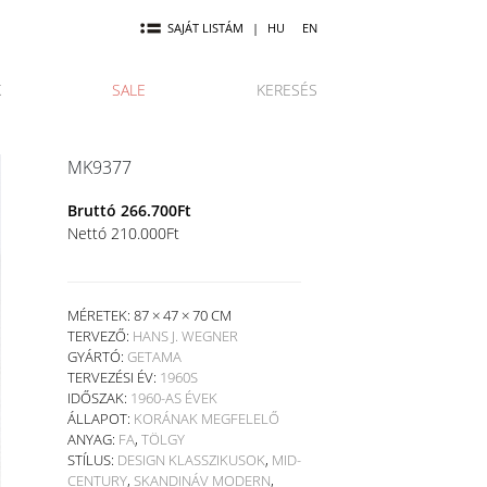
SAJÁT LISTÁM
|
HU
EN
K
SALE
KERESÉS
MK9377
Bruttó
266.700
Ft
Nettó
210.000
Ft
MÉRETEK: 87 × 47 × 70 CM
TERVEZŐ:
HANS J. WEGNER
GYÁRTÓ:
GETAMA
TERVEZÉSI ÉV:
1960S
IDŐSZAK:
1960-AS ÉVEK
ÁLLAPOT:
KORÁNAK MEGFELELŐ
ANYAG:
FA
,
TÖLGY
STÍLUS:
DESIGN KLASSZIKUSOK
,
MID-
CENTURY
,
SKANDINÁV MODERN
,