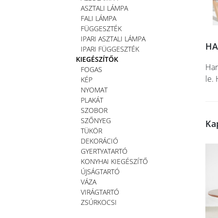
ASZTALI LÁMPA
FALI LÁMPA
FÜGGESZTÉK
IPARI ASZTALI LÁMPA
HA
IPARI FÜGGESZTÉK
KIEGÉSZÍTŐK
Han
FOGAS
le.
KÉP
NYOMAT
PLAKÁT
SZOBOR
SZŐNYEG
Ka
TÜKÖR
DEKORÁCIÓ
GYERTYATARTÓ
KONYHAI KIEGÉSZÍTŐ
ÚJSÁGTARTÓ
VÁZA
VIRÁGTARTÓ
ZSÚRKOCSI