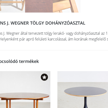
NS J. WEGNER TÖLGY DOHÁNYZÓASZTAL
s J. Wegner által tervezett tölgy lerakó- vagy dohányzóasztal az
 Helyenként pár apró felületi karcolással, ám korának megfelelő 
pcsolódó termékek