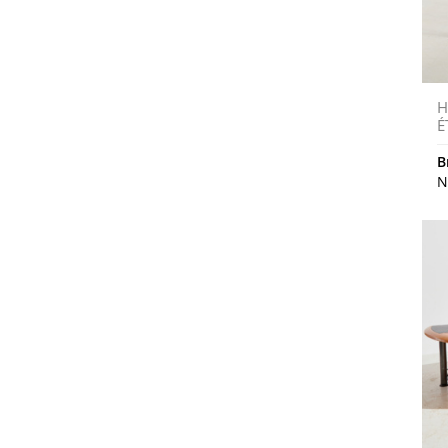
H
É
B
N