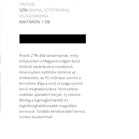
VINTAGE
SZÍN:
BARNA
,
SÖTÉTBARNA
,
VILÁGOSBARNA
RAKTÁRON: 1 DB
KOSÁRBA TESZEM
Áraink 27% áfát tartalmaznak, mely
kifejezetten a Magyarországon belül
történő vásárlásokra vonatkozik.
Amennyiben külföldre történik az
értékesítés, az EU előírásai szerint a
termékek áfája a vevő országa szerint
kerül meghatározásra. Nemzetközi
szállítási ajánlatért kérjük, írj nekünk.
Mindig a legmegbízhatóbb és
legköltséghatékonyabb megoldást
keressük. További kérdéseiddel keress
minket bizalommal!