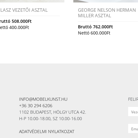
LASZ VEZETŐI ASZTAL
GEORGE NELSON HERMAN
MILLER ASZTAL
ruttó
508.000
Ft
Bruttó
762.000
Ft
ettó
400.000
Ft
Nettó
600.000
Ft
INFO@MOBELKUNST.HU
FELI
+36 30 294 6206
1102 BUDAPEST, HÖLGY UTCA 42.
H-P 10.00-18.00, SZ 10.00-16.00
ADATVÉDELMI NYILATKOZAT