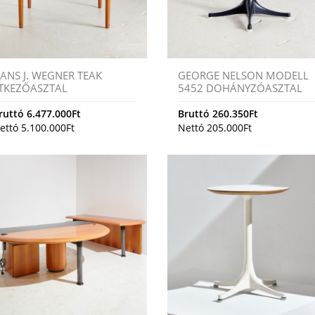
ANS J. WEGNER TEAK
GEORGE NELSON MODELL
TKEZŐASZTAL
5452 DOHÁNYZÓASZTAL
ruttó
6.477.000
Ft
Bruttó
260.350
Ft
ettó
5.100.000
Ft
Nettó
205.000
Ft