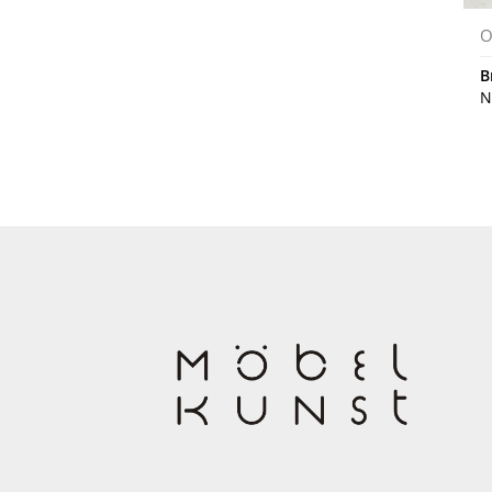
O
B
N