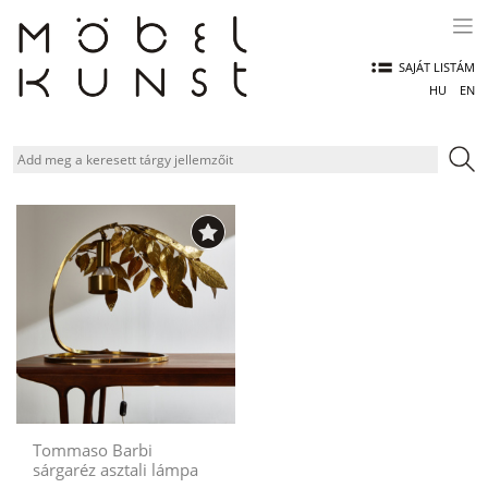
Skip
to
content
SAJÁT LISTÁM
HU
EN
Tommaso Barbi
sárgaréz asztali lámpa