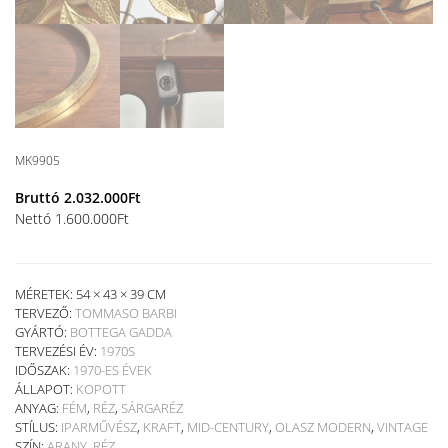
MK9905
Bruttó
2.032.000
Ft
Nettó
1.600.000
Ft
MÉRETEK: 54 × 43 × 39 CM
TERVEZŐ:
TOMMASO BARBI
GYÁRTÓ:
BOTTEGA GADDA
TERVEZÉSI ÉV:
1970S
IDŐSZAK:
1970-ES ÉVEK
ÁLLAPOT:
KOPOTT
ANYAG:
FÉM
,
RÉZ
,
SÁRGARÉZ
STÍLUS:
IPARMŰVÉSZ
,
KRAFT
,
MID-CENTURY
,
OLASZ MODERN
,
VINTAGE
SZÍN:
ARANY
,
RÉZ