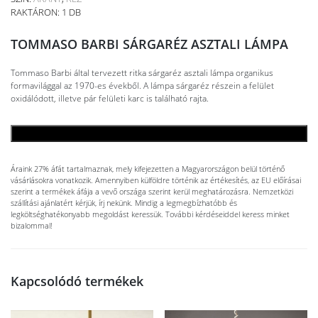
RAKTÁRON: 1 DB
TOMMASO BARBI SÁRGARÉZ ASZTALI LÁMPA
Tommaso Barbi által tervezett ritka sárgaréz asztali lámpa organikus
formavilággal az 1970-es évekből. A lámpa sárgaréz részein a felület
oxidálódott, illetve pár felületi karc is található rajta.
KOSÁRBA TESZEM
Áraink 27% áfát tartalmaznak, mely kifejezetten a Magyarországon belül történő
vásárlásokra vonatkozik. Amennyiben külföldre történik az értékesítés, az EU előírásai
szerint a termékek áfája a vevő országa szerint kerül meghatározásra. Nemzetközi
szállítási ajánlatért kérjük, írj nekünk. Mindig a legmegbízhatóbb és
legköltséghatékonyabb megoldást keressük. További kérdéseiddel keress minket
bizalommal!
Kapcsolódó termékek