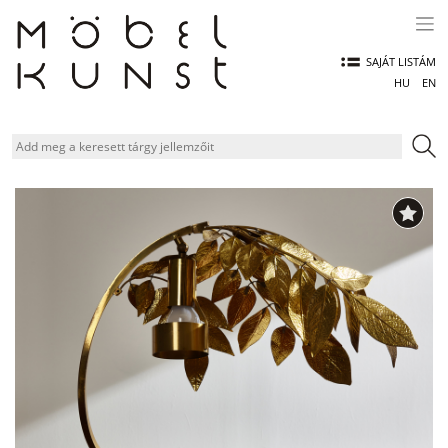
Skip
to
content
SAJÁT LISTÁM
HU
EN