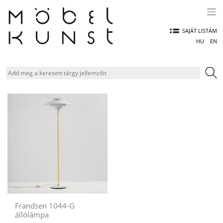
Skip
to
content
SAJÁT LISTÁM
HU
EN
Frandsen 1044-G
állólámpa