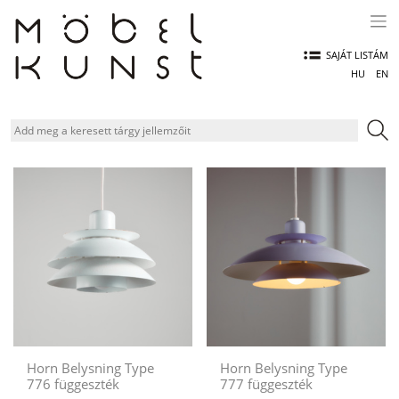
Skip
to
content
SAJÁT LISTÁM
HU
EN
Horn Belysning Type
Horn Belysning Type
776 függeszték
777 függeszték