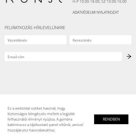
H-P 10.00-18.00, SZ 10.00-16.00
ADATVÉDELMI NYILATKOZAT
FELIRATKOZÁS HÍRLEVELÜNKRE
Ez a weboldal sütiket használ, hogy
biztonságos böngészés mellett a legjobb
felhasználói élményt nyújtsa. A gombra
RENDBEN
kattintva ez a tájékoztató panel eltűnik, amivel
hozzájárulsz használatukhoz.