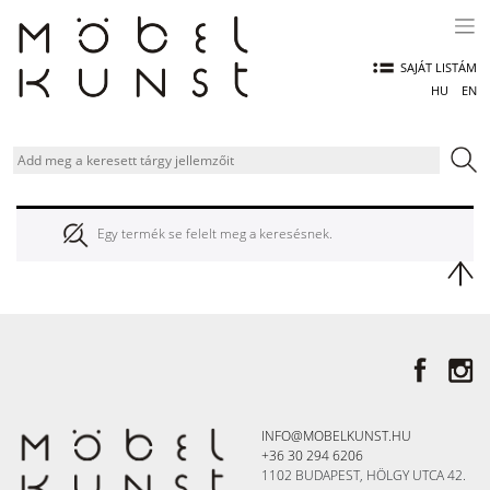
Skip
to
content
SAJÁT LISTÁM
HU
EN
Egy termék se felelt meg a keresésnek.
INFO@MOBELKUNST.HU
+36 30 294 6206
1102 BUDAPEST, HÖLGY UTCA 42.