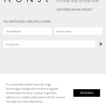
H-P 10.00-18.00, SZ 10.00-16.00
ADATVÉDELMI NYILATKOZAT
FELIRATKOZÁS HÍRLEVELÜNKRE
Ez a weboldal sütiket használ, hogy
biztonságos böngészés mellett a legjobb
felhasználói élményt nyújtsa. A gombra
RENDBEN
kattintva ez a tájékoztató panel eltűnik, amivel
hozzájárulsz használatukhoz.