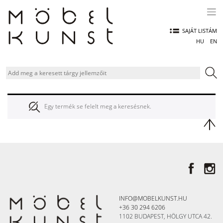
Skip
to
content
SAJÁT LISTÁM
HU
EN
Egy termék se felelt meg a keresésnek.
INFO@MOBELKUNST.HU
+36 30 294 6206
1102 BUDAPEST, HÖLGY UTCA 42.