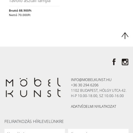
Tavolo asztali lámpa
Bruttó
88.900
Ft
Nettó
70.000
Ft
INFO@MOBELKUNST.HU
+36 30 294 6206
1102 BUDAPEST, HÖLGY UTCA 42.
H-P 10.00-18.00, SZ 10.00-16.00
ADATVÉDELMI NYILATKOZAT
FELIRATKOZÁS HÍRLEVELÜNKRE