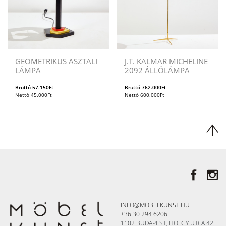
GEOMETRIKUS ASZTALI
J.T. KALMAR MICHELINE
LÁMPA
2092 ÁLLÓLÁMPA
Bruttó
57.150
Ft
Bruttó
762.000
Ft
Nettó
45.000
Ft
Nettó
600.000
Ft
INFO@MOBELKUNST.HU
+36 30 294 6206
1102 BUDAPEST, HÖLGY UTCA 42.