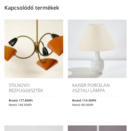
Kapcsolódó termékek
STILNOVO
KAISER PORCELÁN
RÉZFÜGGESZTÉK
ASZTALI LÁMPA
Bruttó
177.800
Ft
Bruttó
114.300
Ft
Nettó
140.000
Ft
Nettó
90.000
Ft