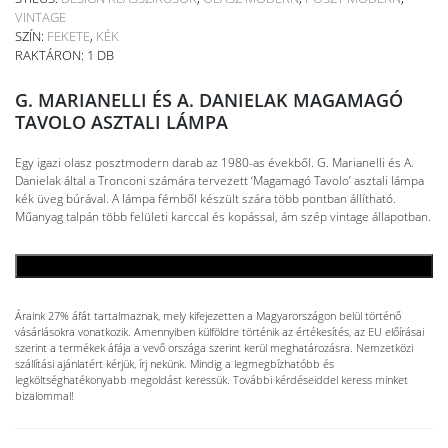
VINTAGE
SZÍN:
FEKETE
,
KÉK
RAKTÁRON: 1 DB
G. MARIANELLI ÉS A. DANIELAK MAGAMAGÓ
TAVOLO ASZTALI LÁMPA
Egy igazi olasz posztmodern darab az 1980-as évekből. G. Marianelli és A.
Danielak által a Tronconi számára tervezett ‘Magamagó Tavolo’ asztali lámpa
kék üveg búrával. A lámpa fémből készült szára több pontban állítható.
Műanyag talpán több felületi karccal és kopással, ám szép vintage állapotban.
KOSÁRBA TESZEM
Áraink 27% áfát tartalmaznak, mely kifejezetten a Magyarországon belül történő
vásárlásokra vonatkozik. Amennyiben külföldre történik az értékesítés, az EU előírásai
szerint a termékek áfája a vevő országa szerint kerül meghatározásra. Nemzetközi
szállítási ajánlatért kérjük, írj nekünk. Mindig a legmegbízhatóbb és
legköltséghatékonyabb megoldást keressük. További kérdéseiddel keress minket
bizalommal!