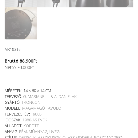
MK10319
Bruttó
88.900
Ft
Nettó
70.000
Ft
MÉRETEK: 14 × 60 × 14 CM
TERVEZŐ:
G. MARIANELLI & A. DANIELAK
GYÁRTÓ:
TRONCONI
MODELL:
MAGAMAGÓ TAVOLO
TERVEZÉSI ÉV:
1980S
IDŐSZAK:
1980-AS ÉVEK
ÁLLAPOT:
KOPOTT
ANYAG:
FÉM
,
MŰANYAG
,
ÜVEG
STÍLUS:
DESIGN KLASSZIKUSOK
,
OLASZ MODERN
,
POSZT MODERN
,