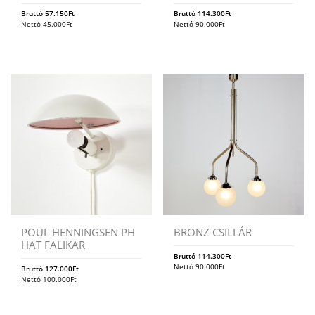
Bruttó
57.150
Ft
Bruttó
114.300
Ft
Nettó
45.000
Ft
Nettó
90.000
Ft
POUL HENNINGSEN PH
BRONZ CSILLÁR
HAT FALIKAR
Bruttó
114.300
Ft
Nettó
90.000
Ft
Bruttó
127.000
Ft
Nettó
100.000
Ft