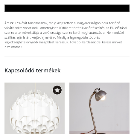
KOSÁRBA TESZEM
Áraink 27% áfát tartalmaznak, mely kifejezetten a Magyarországon belül történő
vásárlásokra vonatkozik. Amennyiben külföldre történik az értékesítés, az EU előírásai
szerint a termékek áfája a vevő országa szerint kerül meghatározásra. Nemzetközi
szállítási ajánlatért kérjük, írj nekünk. Mindig a legmegbízhatóbb és
legköltséghatékonyabb megoldást keressük. További kérdéseiddel keress minket
bizalommal!
Kapcsolódó termékek