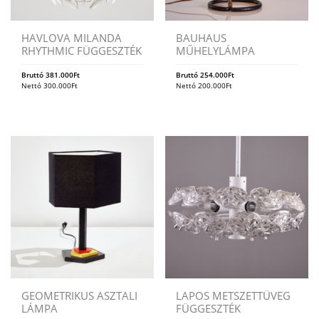
HAVLOVA MILANDA
BAUHAUS
RHYTHMIC FÜGGESZTÉK
MŰHELYLÁMPA
Bruttó
381.000
Ft
Bruttó
254.000
Ft
Nettó
300.000
Ft
Nettó
200.000
Ft
GEOMETRIKUS ASZTALI
LAPOS METSZETTÜVEG
LÁMPA
FÜGGESZTÉK