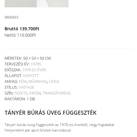
MK8903
Bruttó
139.700
Ft
Nettó
110.000
Ft
MÉRETEK: 50 × 53 × 50 CM
TERVEZÉSI ÉV:
1970S
IDŐSZAK:
1970-ES ÉVEK
ÁLLAPOT:
KOPOTT
ANYAG:
FÉM
,
MŰANYAG
,
ÜVEG
STÍLUS:
VINTAGE
SZÍN:
FEKETE
,
KRÓM
,
TRANSZPARENS
RAKTÁRON: 1 DB
TÁNYÉR BÚRÁS ÜVEG FÜGGESZTÉK
Tányér búrás üveg függeszték az 1970-es évekből, négy foglalattal.
Helyenként pár apró felületi karcolással.