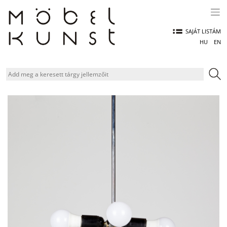
Skip
to
content
SAJÁT LISTÁM
HU
EN