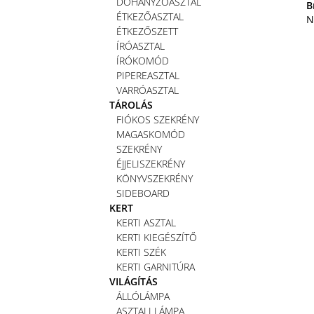
DOHÁNYZÓASZTAL
B
ÉTKEZŐASZTAL
N
ÉTKEZŐSZETT
ÍRÓASZTAL
ÍRÓKOMÓD
PIPEREASZTAL
VARRÓASZTAL
TÁROLÁS
FIÓKOS SZEKRÉNY
MAGASKOMÓD
SZEKRÉNY
ÉJJELISZEKRÉNY
KÖNYVSZEKRÉNY
SIDEBOARD
KERT
KERTI ASZTAL
KERTI KIEGÉSZÍTŐ
KERTI SZÉK
KERTI GARNITÚRA
VILÁGÍTÁS
ÁLLÓLÁMPA
ASZTALI LÁMPA