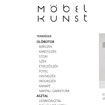
Skip
to
content
TERMÉKEK
ÜLŐBÚTOR
BÁRSZÉK
KAROSSZÉK
STOKI
SZÉK
ÉTKEZŐSZÉK
FOTEL
HINTASZÉK
IRODASZÉK
KANAPÉ
NAPPALI GARNITÚRA
J
ASZTAL
á
LERAKÓASZTAL