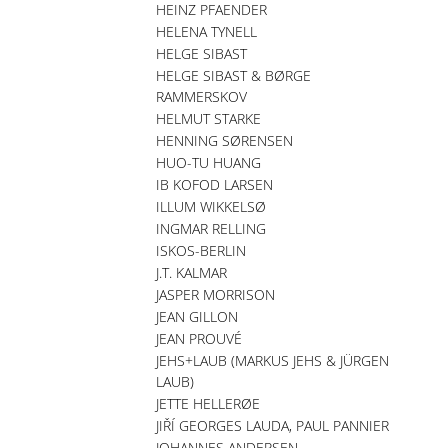
HEINZ PFAENDER
HELENA TYNELL
HELGE SIBAST
HELGE SIBAST & BØRGE
RAMMERSKOV
HELMUT STARKE
HENNING SØRENSEN
HUO-TU HUANG
IB KOFOD LARSEN
ILLUM WIKKELSØ
INGMAR RELLING
ISKOS-BERLIN
J.T. KALMAR
JASPER MORRISON
JEAN GILLON
JEAN PROUVÉ
JEHS+LAUB (MARKUS JEHS & JÜRGEN
LAUB)
JETTE HELLERØE
JIŘÍ GEORGES LAUDA, PAUL PANNIER
JOHANNES ANDERSEN