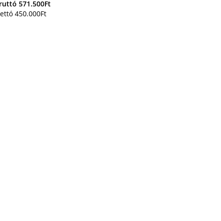
ruttó
571.500
Ft
ettó
450.000
Ft