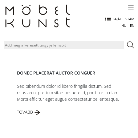
Skip
to
content
SAJÁT LISTÁM
HU
EN
Hírek
DONEC PLACERAT AUCTOR CONGUER
Sed bibendum dolor id libero fringilla dictum. Sed
risus arcu, pretium vitae posuere id, porttitor in diam.
Morbi efficitur eget augue consectetur pellentesque.
TOVÁBB