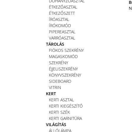
DOHÁNYZÓASZTAL
B
ÉTKEZŐASZTAL
N
ÉTKEZŐSZETT
ÍRÓASZTAL
ÍRÓKOMÓD
PIPEREASZTAL
VARRÓASZTAL
TÁROLÁS
FIÓKOS SZEKRÉNY
MAGASKOMÓD
SZEKRÉNY
ÉJJELISZEKRÉNY
KÖNYVSZEKRÉNY
SIDEBOARD
VITRIN
KERT
KERTI ASZTAL
KERTI KIEGÉSZÍTŐ
KERTI SZÉK
KERTI GARNITÚRA
VILÁGÍTÁS
ÁLLÓLÁMPA