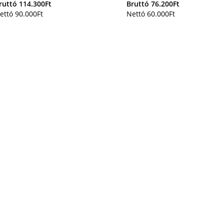
ruttó
114.300
Ft
Bruttó
76.200
Ft
ettó
90.000
Ft
Nettó
60.000
Ft