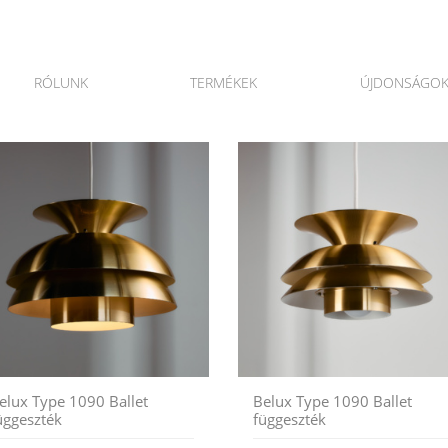
RÓLUNK
TERMÉKEK
ÚJDONSÁGO
elux Type 1090 Ballet
Belux Type 1090 Ballet
üggeszték
függeszték