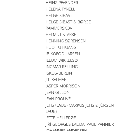
HEINZ PFAENDER
HELENA TYNELL
HELGE SIBAST
HELGE SIBAST & BØRGE
RAMMERSKOV
HELMUT STARKE
HENNING SØRENSEN
HUO-TU HUANG
IB KOFOD LARSEN
ILLUM WIKKELSØ
INGMAR RELLING
ISKOS-BERLIN
J.T. KALMAR
JASPER MORRISON
JEAN GILLON
JEAN PROUVÉ
JEHS+LAUB (MARKUS JEHS & JÜRGEN
LAUB)
JETTE HELLERØE
JIŘÍ GEORGES LAUDA, PAUL PANNIER
JOHANNES ANDERSEN