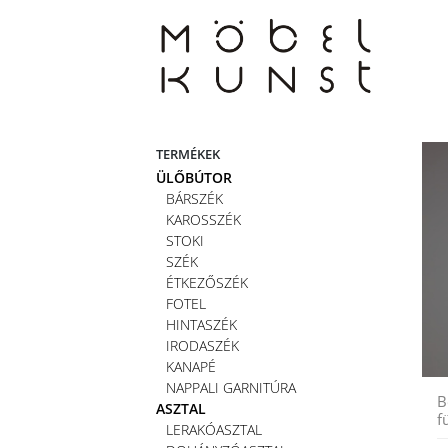
Skip
to
content
TERMÉKEK
ÜLŐBÚTOR
BÁRSZÉK
KAROSSZÉK
STOKI
SZÉK
ÉTKEZŐSZÉK
FOTEL
HINTASZÉK
IRODASZÉK
KANAPÉ
NAPPALI GARNITÚRA
B
ASZTAL
f
LERAKÓASZTAL