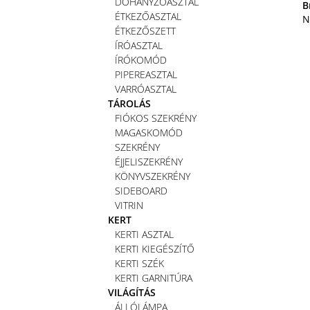
DOHÁNYZÓASZTAL
B
ÉTKEZŐASZTAL
N
ÉTKEZŐSZETT
ÍRÓASZTAL
ÍRÓKOMÓD
PIPEREASZTAL
VARRÓASZTAL
TÁROLÁS
FIÓKOS SZEKRÉNY
MAGASKOMÓD
SZEKRÉNY
ÉJJELISZEKRÉNY
KÖNYVSZEKRÉNY
SIDEBOARD
VITRIN
KERT
KERTI ASZTAL
KERTI KIEGÉSZÍTŐ
KERTI SZÉK
KERTI GARNITÚRA
VILÁGÍTÁS
ÁLLÓLÁMPA