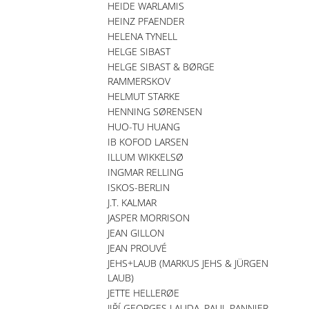
HEIDE WARLAMIS
HEINZ PFAENDER
HELENA TYNELL
HELGE SIBAST
HELGE SIBAST & BØRGE
RAMMERSKOV
HELMUT STARKE
HENNING SØRENSEN
HUO-TU HUANG
IB KOFOD LARSEN
ILLUM WIKKELSØ
INGMAR RELLING
ISKOS-BERLIN
J.T. KALMAR
JASPER MORRISON
JEAN GILLON
JEAN PROUVÉ
JEHS+LAUB (MARKUS JEHS & JÜRGEN
LAUB)
JETTE HELLERØE
JIŘÍ GEORGES LAUDA, PAUL PANNIER