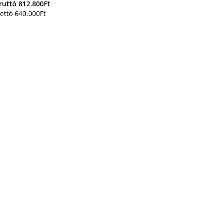
ruttó
812.800
Ft
ettó
640.000
Ft