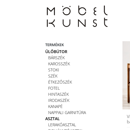
Skip
to
content
TERMÉKEK
ÜLŐBÚTOR
BÁRSZÉK
KAROSSZÉK
STOKI
SZÉK
ÉTKEZŐSZÉK
FOTEL
HINTASZÉK
IRODASZÉK
KANAPÉ
NAPPALI GARNITÚRA
V
ASZTAL
b
LERAKÓASZTAL