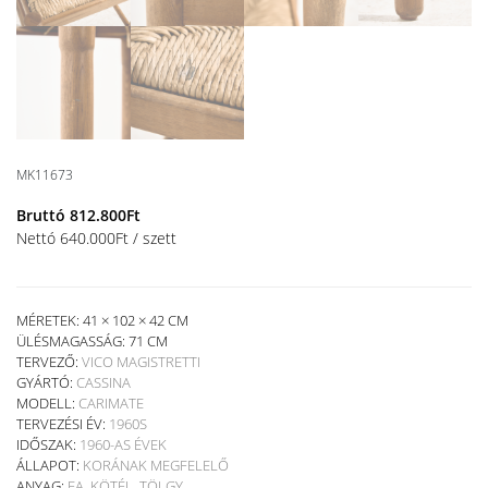
MK11673
Bruttó
812.800
Ft
Nettó
640.000
Ft
/ szett
MÉRETEK: 41 × 102 × 42 CM
ÜLÉSMAGASSÁG:
71 CM
TERVEZŐ:
VICO MAGISTRETTI
GYÁRTÓ:
CASSINA
MODELL:
CARIMATE
TERVEZÉSI ÉV:
1960S
IDŐSZAK:
1960-AS ÉVEK
ÁLLAPOT:
KORÁNAK MEGFELELŐ
ANYAG:
FA
,
KÖTÉL
,
TÖLGY