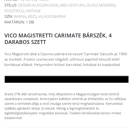
STÍLUS:
DESIGN KLASSZIKUSOK
,
MID-CENTURY
,
OLASZ MODERN
,
RUSZTIKUS
,
VINTAGE
SZÍN:
BARNA
,
BÉZS
,
VILÁGOSBARNA
RAKTÁRON: 1 DB
VICO MAGISTRETTI CARIMATE BÁRSZÉK, 4
DARABOS SZETT
Vico Magistretti által a Cassina számára tervezett ‘Carimate’ bárszék az 1960-
as évekből. A bútor szerkezete tölgyből, ülőrésze papírból készült kötél
borítással ellátott. Helyenként felületi karcokkal, foltokkal és kopásokkal.
KOSÁRBA TESZEM
Áraink 27% áfát tartalmaznak, mely kifejezetten a Magyarországon belül történő
vásárlásokra vonatkozik. Amennyiben külföldre történik az értékesítés, az EU előírásai
szerint a termékek áfája a vevő országa szerint kerül meghatározásra. Nemzetközi
szállítási ajánlatért kérjük, írj nekünk. Mindig a legmegbízhatóbb és
legköltséghatékonyabb megoldást keressük. További kérdéseiddel keress minket
bizalommal!