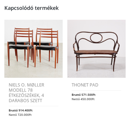
Kapcsolódó termékek
NIELS O. MØLLER
THONET PAD
MODELL 78
ÉTKEZŐSZÉKEK, 4
Bruttó
571.500
Ft
Nettó
450.000
Ft
DARABOS SZETT
Bruttó
914.400
Ft
Nettó
720.000
Ft