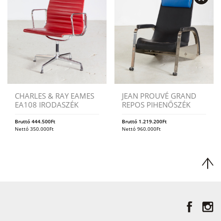
CHARLES & RAY EAMES
JEAN PROUVÉ GRAND
EA108 IRODASZÉK
REPOS PIHENŐSZÉK
Bruttó
444.500
Ft
Bruttó
1.219.200
Ft
Nettó
350.000
Ft
Nettó
960.000
Ft