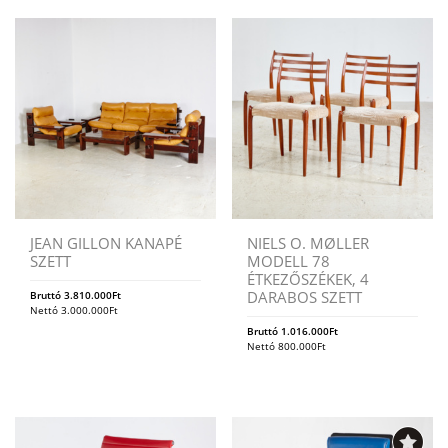
JEAN GILLON KANAPÉ
NIELS O. MØLLER
SZETT
MODELL 78
ÉTKEZŐSZÉKEK, 4
DARABOS SZETT
Bruttó
3.810.000
Ft
Nettó
3.000.000
Ft
Bruttó
1.016.000
Ft
Nettó
800.000
Ft