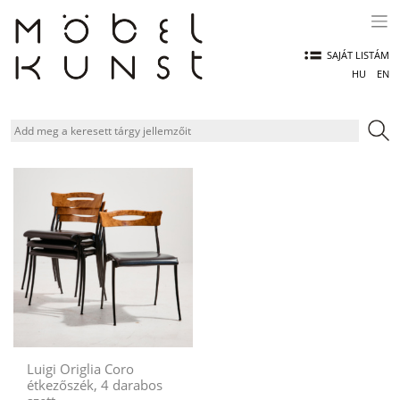
Skip
to
content
SAJÁT LISTÁM
HU
EN
Luigi Origlia Coro
étkezőszék, 4 darabos