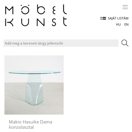
Skip
to
content
SAJÁT LISTÁM
HU
EN
Makio Hasuike Dama
konzolasztal