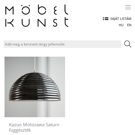
Skip
to
content
SAJÁT LISTÁM
HU
EN
Kazuo Motozawa Saturn
függeszték