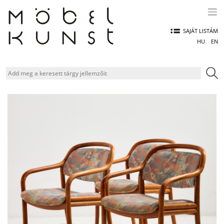
Skip
to
content
SAJÁT LISTÁM
HU
EN