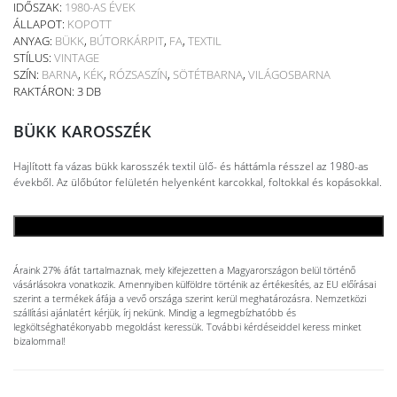
IDŐSZAK:
1980-AS ÉVEK
ÁLLAPOT:
KOPOTT
ANYAG:
BÜKK
,
BÚTORKÁRPIT
,
FA
,
TEXTIL
STÍLUS:
VINTAGE
SZÍN:
BARNA
,
KÉK
,
RÓZSASZÍN
,
SÖTÉTBARNA
,
VILÁGOSBARNA
RAKTÁRON: 3 DB
BÜKK KAROSSZÉK
Hajlított fa vázas bükk karosszék textil ülő- és háttámla résszel az 1980-as
évekből. Az ülőbútor felületén helyenként karcokkal, foltokkal és kopásokkal.
KOSÁRBA TESZEM
Áraink 27% áfát tartalmaznak, mely kifejezetten a Magyarországon belül történő
vásárlásokra vonatkozik. Amennyiben külföldre történik az értékesítés, az EU előírásai
szerint a termékek áfája a vevő országa szerint kerül meghatározásra. Nemzetközi
szállítási ajánlatért kérjük, írj nekünk. Mindig a legmegbízhatóbb és
legköltséghatékonyabb megoldást keressük. További kérdéseiddel keress minket
bizalommal!