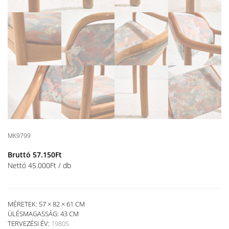
MK9799
Bruttó
57.150
Ft
Nettó
45.000
Ft
/ db
MÉRETEK: 57 × 82 × 61 CM
ÜLÉSMAGASSÁG:
43 CM
TERVEZÉSI ÉV:
1980S