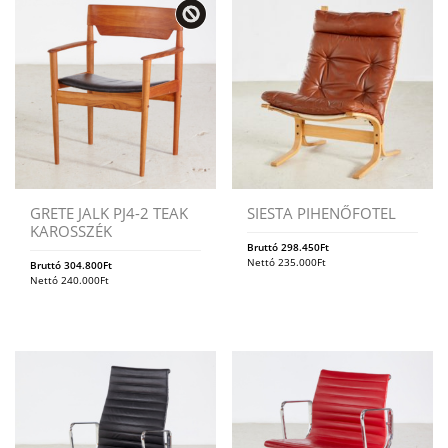
GRETE JALK PJ4-2 TEAK
SIESTA PIHENŐFOTEL
KAROSSZÉK
Bruttó
298.450
Ft
Nettó
235.000
Ft
Bruttó
304.800
Ft
Nettó
240.000
Ft