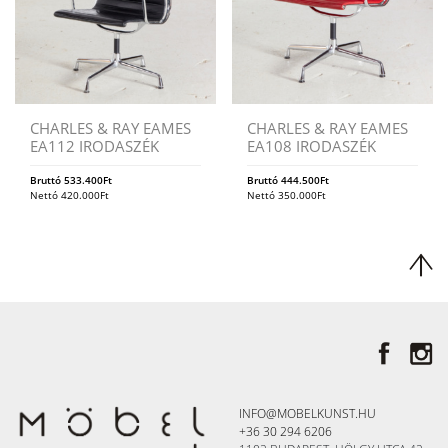
CHARLES & RAY EAMES
CHARLES & RAY EAMES
EA112 IRODASZÉK
EA108 IRODASZÉK
Bruttó
533.400
Ft
Bruttó
444.500
Ft
Nettó
420.000
Ft
Nettó
350.000
Ft
INFO@MOBELKUNST.HU
+36 30 294 6206