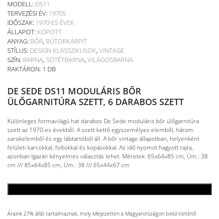
MODELL:
DS11
TERVEZÉSI ÉV:
1970S
IDŐSZAK:
1970-ES ÉVEK
ÁLLAPOT:
KOPOTT
ANYAG:
BŐR
,
BÚTORKÁRPIT
STÍLUS:
DESIGN KLASSZIKUSOK
,
VINTAGE
SZÍN:
BARNA
,
SÖTÉTBARNA
,
VILÁGOSBARNA
RAKTÁRON: 1 DB
DE SEDE DS11 MODULÁRIS BŐR
ÜLŐGARNITÚRA SZETT, 6 DARABOS SZETT
Különleges formavilágú hat darabos De Sede moduláris bőr ülőgarnitúra
szett az 1970-es évekből. A szett kettő egyszemélyes elemből, három
sarokelemből és egy lábtartóból áll. A bőr vintage állapotban, helyenként
felületi karcokkal, foltokkal és kopásokkal. Az idő nyomot hagyott rajta,
azonban Igazán kényelmes választás lehet. Méretek: 65x64x85 cm, Üm.: 38
cm /// 85x64x85 cm, Üm.: 38 /// 65x44x67 cm
KOSÁRBA TESZEM
Áraink 27% áfát tartalmaznak, mely kifejezetten a Magyarországon belül történő