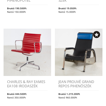
PIHENŐFOTEL
SZÉK
Bruttó
190.500
Ft
Bruttó
19.050
Ft
Nettó
150.000
Ft
Nettó
15.000
Ft
CHARLES & RAY EAMES
JEAN PROUVÉ GRAND
EA108 IRODASZÉK
REPOS PIHENŐSZÉK
Bruttó
444.500
Ft
Bruttó
1.219.200
Ft
Nettó
350.000
Ft
Nettó
960.000
Ft