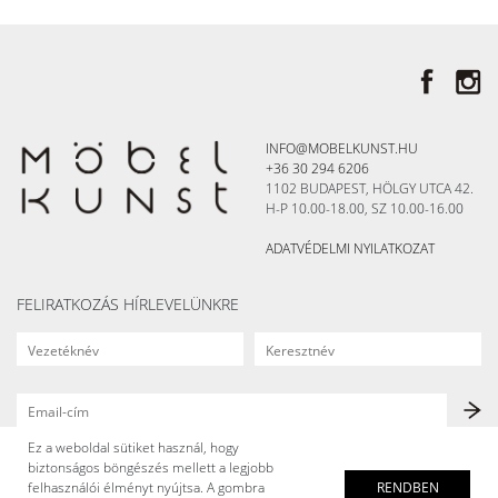
INFO@MOBELKUNST.HU
+36 30 294 6206
1102 BUDAPEST, HÖLGY UTCA 42.
H-P 10.00-18.00, SZ 10.00-16.00
ADATVÉDELMI NYILATKOZAT
FELIRATKOZÁS HÍRLEVELÜNKRE
Ez a weboldal sütiket használ, hogy
biztonságos böngészés mellett a legjobb
felhasználói élményt nyújtsa. A gombra
RENDBEN