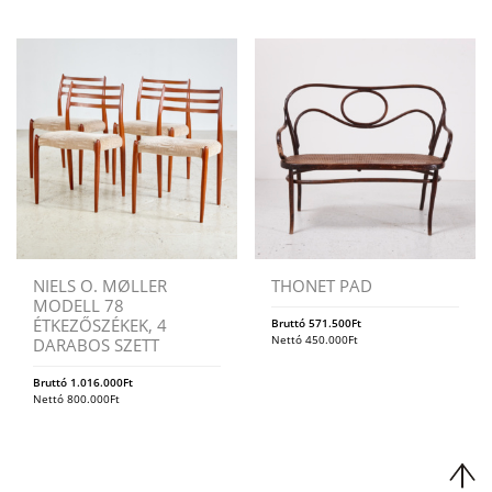
NIELS O. MØLLER
THONET PAD
MODELL 78
ÉTKEZŐSZÉKEK, 4
Bruttó
571.500
Ft
Nettó
450.000
Ft
DARABOS SZETT
Bruttó
1.016.000
Ft
Nettó
800.000
Ft