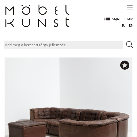
Skip
to
content
SAJÁT LISTÁM
HU
EN