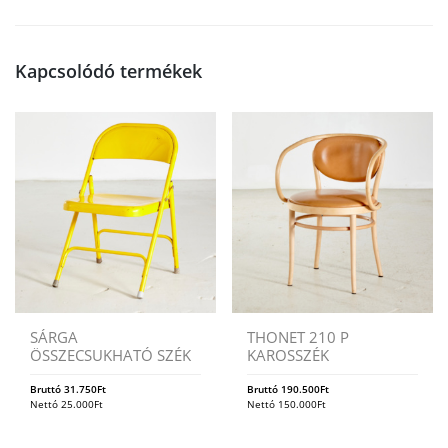
Kapcsolódó termékek
SÁRGA
THONET 210 P
ÖSSZECSUKHATÓ SZÉK
KAROSSZÉK
Bruttó
31.750
Ft
Bruttó
190.500
Ft
Nettó
25.000
Ft
Nettó
150.000
Ft