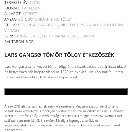
TERVEZÉSI ÉV:
1970S
IDŐSZAK:
1970-ES ÉVEK
ÁLLAPOT:
KOPOTT
ANYAG:
BŐR
,
BÚTORKÁRPIT
,
FA
,
TÖLGY
STÍLUS:
DESIGN KLASSZIKUSOK
,
MID-CENTURY
,
SKANDINÁV MODERN
,
VINTAGE
SZÍN:
BARNA
,
FEKETE
,
SÖTÉTBARNA
,
VILÁGOSBARNA
RAKTÁRON: 8 DB
LARS GANGSØ TÖMÖR TÖLGY ÉTKEZŐSZÉK
Lars Gangsø által tervezett tömör tölgy étkezőszék szoborszerű háttámlával
és kényelmes bőr kárpitozással az 1970-es évekből. Az ülőbútor felületén
helyenként karcokkal, foltokkal és kopásokkal.
KOSÁRBA TESZEM
Áraink 27% áfát tartalmaznak, mely kifejezetten a Magyarországon belül történő
vásárlásokra vonatkozik. Amennyiben külföldre történik az értékesítés, az EU előírásai
szerint a termékek áfája a vevő országa szerint kerül meghatározásra. Nemzetközi
szállítási ajánlatért kérjük, írj nekünk. Mindig a legmegbízhatóbb és
legköltséghatékonyabb megoldást keressük. További kérdéseiddel keress minket
bizalommal!