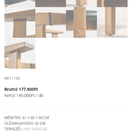
MK11108
Bruttó
177.800
Ft
Nettó
140.000
Ft
/ db
MÉRETEK: 61 × 65 × 50 CM
ÜLÉSMAGASSÁG:
42 CM
TERVEZŐ:
LARS GANGSØ