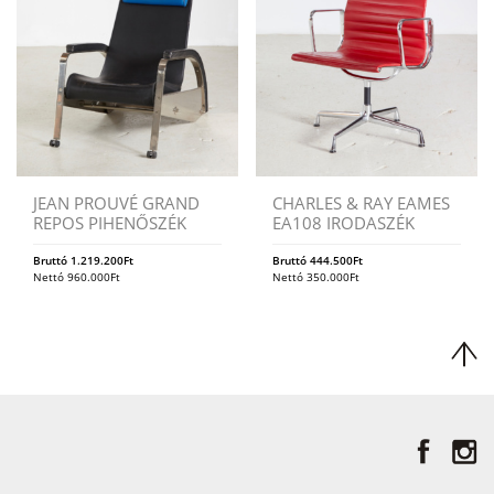
JEAN PROUVÉ GRAND
CHARLES & RAY EAMES
REPOS PIHENŐSZÉK
EA108 IRODASZÉK
Bruttó
1.219.200
Ft
Bruttó
444.500
Ft
Nettó
960.000
Ft
Nettó
350.000
Ft