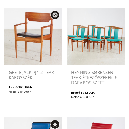
GRETE JALK PJ4-2 TEAK
HENNING SØRENSEN
KAROSSZÉK
TEAK ÉTKEZŐSZÉKEK, 6
DARABOS SZETT
Bruttó
304.800
Ft
Nettó
240.000
Ft
Bruttó
571.500
Ft
Nettó
450.000
Ft