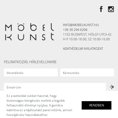
INFO@MOBELKUNST.HU
+36 30 294 6206
1102 BUDAPEST, HÖLGY UTCA 42.
H-P 10.00-18.00, SZ 10.00-16.00
ADATVÉDELMI NYILATKOZAT
FELIRATKOZÁS HÍRLEVELÜNKRE
Ez a weboldal sütiket használ, hogy
biztonságos böngészés mellett a legjobb
felhasználói élményt nyújtsa. A gombra
RENDBEN
kattintva ez a tájékoztató panel eltűnik, amivel
hozzájárulsz használatukhoz.