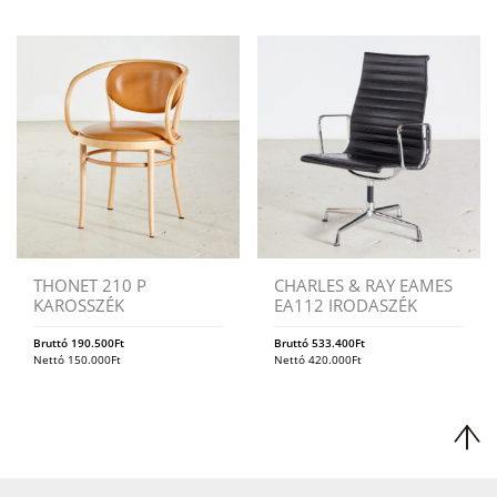
THONET 210 P
CHARLES & RAY EAMES
KAROSSZÉK
EA112 IRODASZÉK
Bruttó
190.500
Ft
Bruttó
533.400
Ft
Nettó
150.000
Ft
Nettó
420.000
Ft