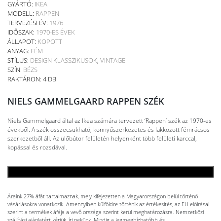
GYÁRTÓ:
IKEA
MODELL:
RAPPEN
TERVEZÉSI ÉV:
1976
IDŐSZAK:
1970-ES ÉVEK
ÁLLAPOT:
KOPOTT
ANYAG:
FÉM
STÍLUS:
DESIGN KLASSZIKUSOK
,
VINTAGE
SZÍN:
BÉZS
RAKTÁRON: 4 DB
NIELS GAMMELGAARD RAPPEN SZÉK
Niels Gammelgaard által az Ikea számára tervezett ‘Rappen’ szék az 1970-es
évekből. A szék összecsukható, könnyűszerkezetes és lakkozott fémrácsos
szerkezetből áll. Az ülőbútor felületén helyenként több felületi karccal,
kopással és rozsdával.
KOSÁRBA TESZEM
Áraink 27% áfát tartalmaznak, mely kifejezetten a Magyarországon belül történő
vásárlásokra vonatkozik. Amennyiben külföldre történik az értékesítés, az EU előírásai
szerint a termékek áfája a vevő országa szerint kerül meghatározásra. Nemzetközi
szállítási ajánlatért kérjük, írj nekünk. Mindig a legmegbízhatóbb és