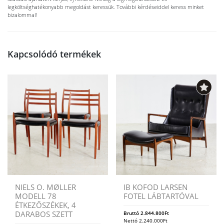
legköltséghatékonyabb megoldást keressük. További kérdéseiddel keress minket
bizalommal!
Kapcsolódó termékek
NIELS O. MØLLER
IB KOFOD LARSEN
MODELL 78
FOTEL LÁBTARTÓVAL
ÉTKEZŐSZÉKEK, 4
DARABOS SZETT
Bruttó
2.844.800
Ft
Nettó
2.240.000
Ft