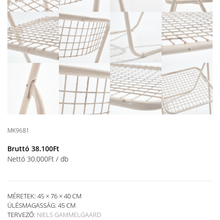
MK9681
Bruttó
38.100
Ft
Nettó
30.000
Ft
/ db
MÉRETEK: 45 × 76 × 40 CM
ÜLÉSMAGASSÁG:
45 CM
TERVEZŐ:
NIELS GAMMELGAARD