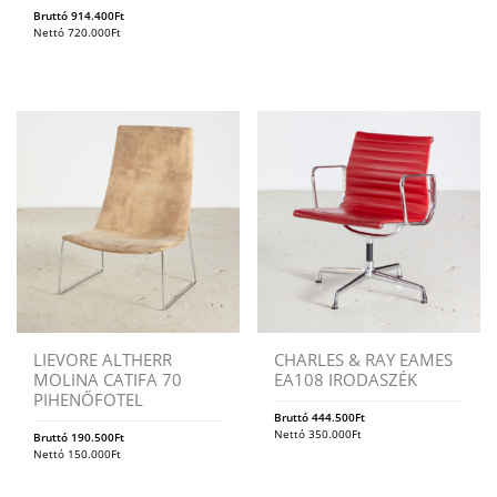
Bruttó
914.400
Ft
Nettó
720.000
Ft
LIEVORE ALTHERR
CHARLES & RAY EAMES
MOLINA CATIFA 70
EA108 IRODASZÉK
PIHENŐFOTEL
Bruttó
444.500
Ft
Nettó
350.000
Ft
Bruttó
190.500
Ft
Nettó
150.000
Ft