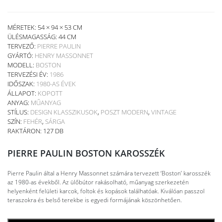
MÉRETEK: 54 × 94 × 53 CM
ÜLÉSMAGASSÁG:
44 CM
TERVEZŐ:
PIERRE PAULIN
GYÁRTÓ:
HENRY MASSONNET
MODELL:
BOSTON
TERVEZÉSI ÉV:
1986
IDŐSZAK:
1980-AS ÉVEK
ÁLLAPOT:
KOPOTT
ANYAG:
MŰANYAG
STÍLUS:
DESIGN KLASSZIKUSOK
,
POSZT MODERN
,
VINTAGE
SZÍN:
FEHÉR
,
SÁRGA
RAKTÁRON: 127 DB
PIERRE PAULIN BOSTON KAROSSZÉK
Pierre Paulin által a Henry Massonnet számára tervezett ‘Boston’ karosszék
az 1980-as évekből. Az ülőbútor rakásolható, műanyag szerkezetén
helyenként felületi karcok, foltok és kopások találhatóak. Kiválóan passzol
teraszokra és belső terekbe is egyedi formájának köszönhetően.