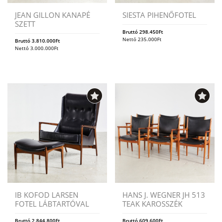
JEAN GILLON KANAPÉ
SIESTA PIHENŐFOTEL
SZETT
Bruttó
298.450
Ft
Nettó
235.000
Ft
Bruttó
3.810.000
Ft
Nettó
3.000.000
Ft
IB KOFOD LARSEN
HANS J. WEGNER JH 513
FOTEL LÁBTARTÓVAL
TEAK KAROSSZÉK
Bruttó
2.844.800
Ft
Bruttó
609.600
Ft