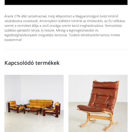
KOSÁRBA TESZEM
Áraink 27% áfát tartalmaznak, mely kifejezetten a Magyarországon belül történő
vásárlásokra vonatkozik. Amennyiben külföldre történik az értékesítés, az EU előírásai
szerint a termékek áfája a vevő országa szerint kerül meghatározásra. Nemzetközi
szállítási ajánlatért kérjük, írj nekünk. Mindig a legmegbízhatóbb és
legköltséghatékonyabb megoldást keressük. További kérdéseiddel keress minket
bizalommal!
Kapcsolódó termékek