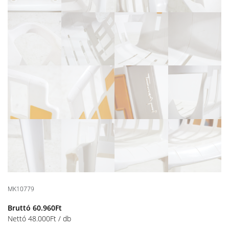
MK10779
Bruttó
60.960
Ft
Nettó
48.000
Ft
/ db