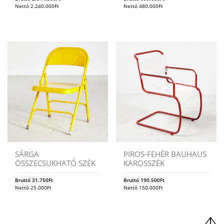
Nettó
2.240.000
Ft
Nettó
480.000
Ft
SÁRGA
PIROS-FEHÉR BAUHAUS
ÖSSZECSUKHATÓ SZÉK
KAROSSZÉK
Bruttó
31.750
Ft
Bruttó
190.500
Ft
Nettó
25.000
Ft
Nettó
150.000
Ft