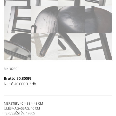
MK10230
Bruttó
50.800
Ft
Nettó
40.000
Ft
/ db
MÉRETEK: 40 × 88 × 48 CM
ÜLÉSMAGASSÁG:
46 CM
TERVEZÉSI ÉV:
1980S