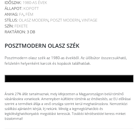
IDŐSZAK:
1980-AS ÉVEK
ÁLLAPOT:
KOPOTT
ANYAG:
FA
,
FÉM
STÍLUS:
OLASZ MODERN
,
POSZT MODERN
,
VINTAGE
SZÍN:
FEKETE
RAKTÁRON: 3 DB
POSZTMODERN OLASZ SZÉK
Posztmodern olasz szék az 1980-as évekből. Az ülőbútor összecsukható,
felületén helyenként karcok és kopások találhatóak.
KOSÁRBA TESZEM
Áraink 27% áfát tartalmaznak, mely kifejezetten a Magyarországon belül történő
vásárlásokra vonatkozik. Amennyiben külföldre történik az értékesítés, az EU előírásai
szerint a termékek áfája a vevő országa szerint kerül meghatározásra. Nemzetközi
szállítási ajánlatért kérjük, írj nekünk. Mindig a legmegbízhatóbb és
legköltséghatékonyabb megoldást keressük. További kérdéseiddel keress minket
bizalommal!