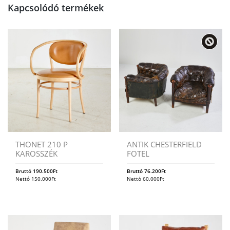
Kapcsolódó termékek
THONET 210 P
ANTIK CHESTERFIELD
KAROSSZÉK
FOTEL
Bruttó
190.500
Ft
Bruttó
76.200
Ft
Nettó
150.000
Ft
Nettó
60.000
Ft