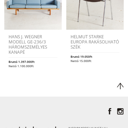
HANS J. WEGNER
HELMUT STARKE
MODELL GE-236/3
EUROPA RAKÁSOLHATÓ
HÁROMSZEMÉLYES
SZÉK
KANAPÉ
Bruttó
19.050
Ft
Nettó
15.000
Ft
Bruttó
1.397.000
Ft
Nettó
1.100.000
Ft