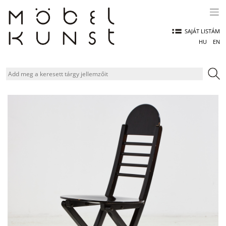
Skip
to
content
SAJÁT LISTÁM
HU
EN