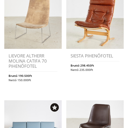
LIEVORE ALTHERR
SIESTA PIHENŐFOTEL
MOLINA CATIFA 70
PIHENŐFOTEL
Bruttó
298.450
Ft
Nettó
235.000
Ft
Bruttó
190.500
Ft
Nettó
150.000
Ft