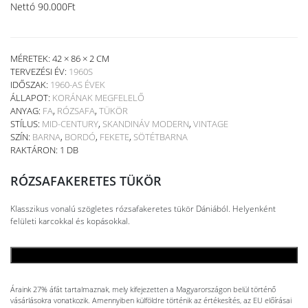
Nettó
90.000
Ft
MÉRETEK: 42 × 86 × 2 CM
TERVEZÉSI ÉV:
1960S
IDŐSZAK:
1960-AS ÉVEK
ÁLLAPOT:
KORÁNAK MEGFELELŐ
ANYAG:
FA
,
RÓZSAFA
,
TÜKÖR
STÍLUS:
MID-CENTURY
,
SKANDINÁV MODERN
,
VINTAGE
SZÍN:
BARNA
,
BORDÓ
,
FEKETE
,
SÖTÉTBARNA
RAKTÁRON: 1 DB
RÓZSAFAKERETES TÜKÖR
Klasszikus vonalú szögletes rózsafakeretes tükör Dániából. Helyenként
felületi karcokkal és kopásokkal.
KOSÁRBA TESZEM
Áraink 27% áfát tartalmaznak, mely kifejezetten a Magyarországon belül történő
vásárlásokra vonatkozik. Amennyiben külföldre történik az értékesítés, az EU előírásai