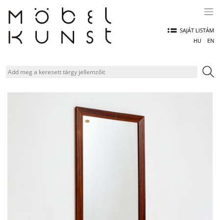
Skip
to
content
SAJÁT LISTÁM
HU
EN