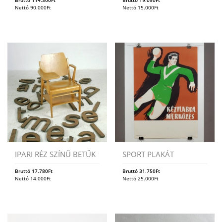
Bruttó
114.300
Ft
Bruttó
19.050
Ft
Nettó
90.000
Ft
Nettó
15.000
Ft
IPARI RÉZ SZÍNŰ BETŰK
SPORT PLAKÁT
Bruttó
17.780
Ft
Bruttó
31.750
Ft
Nettó
14.000
Ft
Nettó
25.000
Ft