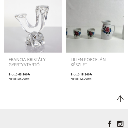
FRANCIA KRISTÁLY
LILIEN PORCELÁN
GYERTYATARTÓ
KÉSZLET
Bruttó
63.500
Ft
Bruttó
15.240
Ft
Nettó
50.000
Ft
Nettó
12.000
Ft