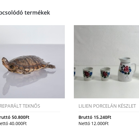
pcsolódó termékek
REPARÁLT TEKNŐS
LILIEN PORCELÁN KÉSZLET
ruttó
50.800
Ft
Bruttó
15.240
Ft
ettó
40.000
Ft
Nettó
12.000
Ft