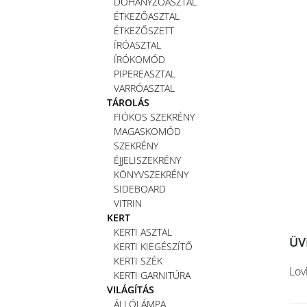
DOHÁNYZÓASZTAL
ÉTKEZŐASZTAL
ÉTKEZŐSZETT
ÍRÓASZTAL
ÍRÓKOMÓD
PIPEREASZTAL
VARRÓASZTAL
TÁROLÁS
FIÓKOS SZEKRÉNY
MAGASKOMÓD
SZEKRÉNY
ÉJJELISZEKRÉNY
KÖNYVSZEKRÉNY
SIDEBOARD
VITRIN
KERT
KERTI ASZTAL
ÜV
KERTI KIEGÉSZÍTŐ
KERTI SZÉK
Lov
KERTI GARNITÚRA
VILÁGÍTÁS
ÁLLÓLÁMPA