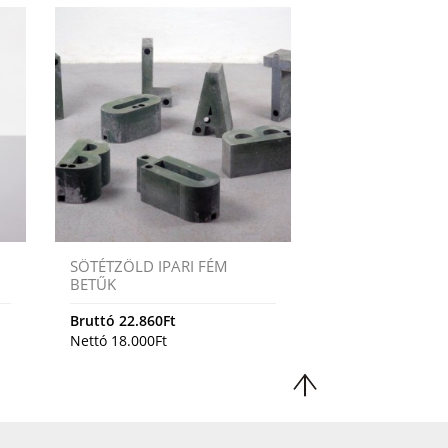
SÖTÉTZÖLD IPARI FÉM
BETŰK
Bruttó
22.860
Ft
Nettó
18.000
Ft