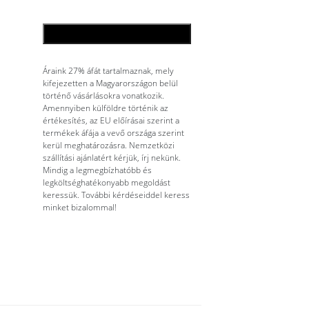
KOSÁRBA TESZEM
Áraink 27% áfát tartalmaznak, mely
kifejezetten a Magyarországon belül
történő vásárlásokra vonatkozik.
Amennyiben külföldre történik az
értékesítés, az EU előírásai szerint a
termékek áfája a vevő országa szerint
kerül meghatározásra. Nemzetközi
szállítási ajánlatért kérjük, írj nekünk.
Mindig a legmegbízhatóbb és
legköltséghatékonyabb megoldást
keressük. További kérdéseiddel keress
minket bizalommal!