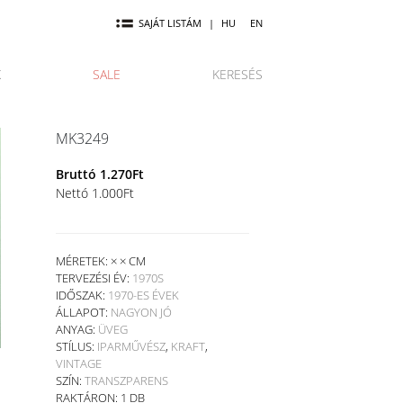
SAJÁT LISTÁM
|
HU
EN
K
SALE
KERESÉS
MK3249
Bruttó
1.270
Ft
Nettó
1.000
Ft
MÉRETEK: × × CM
TERVEZÉSI ÉV:
1970S
IDŐSZAK:
1970-ES ÉVEK
ÁLLAPOT:
NAGYON JÓ
ANYAG:
ÜVEG
STÍLUS:
IPARMŰVÉSZ
,
KRAFT
,
VINTAGE
SZÍN:
TRANSZPARENS
RAKTÁRON: 1 DB