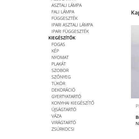
ASZTALI LÁMPA
FALI LÁMPA
Ka
FÜGGESZTÉK
IPARI ASZTALI LÁMPA
IPARI FÜGGESZTÉK
KIEGÉSZÍTŐK
FOGAS
KÉP
NYOMAT
PLAKÁT
SZOBOR
SZŐNYEG
TÜKÖR
DEKORÁCIÓ
GYERTYATARTÓ
KONYHAI KIEGÉSZÍTŐ
P
ÚJSÁGTARTÓ
VÁZA
B
VIRÁGTARTÓ
N
ZSÚRKOCSI