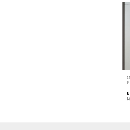
O
P
B
N