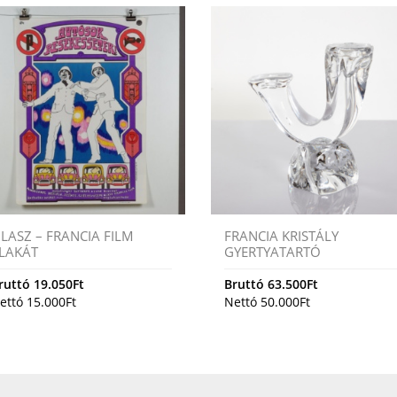
LASZ – FRANCIA FILM
FRANCIA KRISTÁLY
LAKÁT
GYERTYATARTÓ
ruttó
19.050
Ft
Bruttó
63.500
Ft
ettó
15.000
Ft
Nettó
50.000
Ft