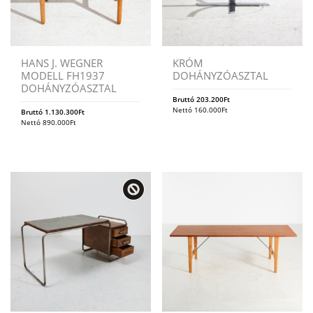
HANS J. WEGNER
KRÓM
MODELL FH1937
DOHÁNYZÓASZTAL
DOHÁNYZÓASZTAL
Bruttó
203.200
Ft
Nettó
160.000
Ft
Bruttó
1.130.300
Ft
Nettó
890.000
Ft