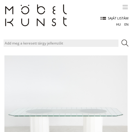
Skip
to
content
SAJÁT LISTÁM
HU
EN