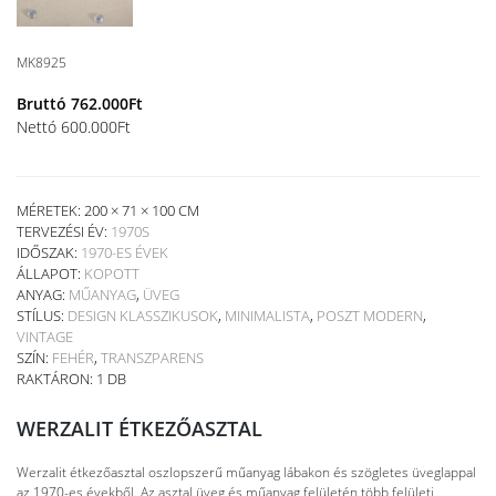
MK8925
Bruttó
762.000
Ft
Nettó
600.000
Ft
MÉRETEK: 200 × 71 × 100 CM
TERVEZÉSI ÉV:
1970S
IDŐSZAK:
1970-ES ÉVEK
ÁLLAPOT:
KOPOTT
ANYAG:
MŰANYAG
,
ÜVEG
STÍLUS:
DESIGN KLASSZIKUSOK
,
MINIMALISTA
,
POSZT MODERN
,
VINTAGE
SZÍN:
FEHÉR
,
TRANSZPARENS
RAKTÁRON: 1 DB
WERZALIT ÉTKEZŐASZTAL
Werzalit étkezőasztal oszlopszerű műanyag lábakon és szögletes üveglappal
az 1970-es évekből. Az asztal üveg és műanyag felületén több felületi