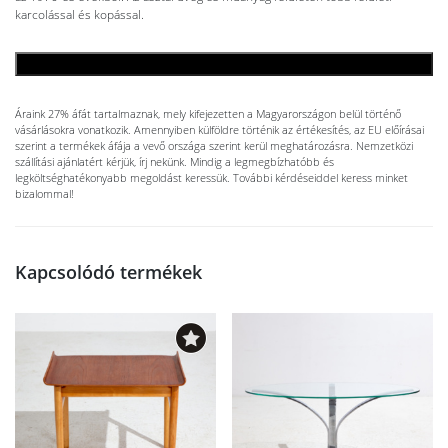
karcolással és kopással.
KOSÁRBA TESZEM
Áraink 27% áfát tartalmaznak, mely kifejezetten a Magyarországon belül történő
vásárlásokra vonatkozik. Amennyiben külföldre történik az értékesítés, az EU előírásai
szerint a termékek áfája a vevő országa szerint kerül meghatározásra. Nemzetközi
szállítási ajánlatért kérjük, írj nekünk. Mindig a legmegbízhatóbb és
legköltséghatékonyabb megoldást keressük. További kérdéseiddel keress minket
bizalommal!
Kapcsolódó termékek