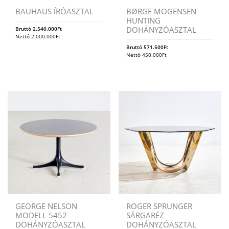
BAUHAUS ÍRÓASZTAL
BØRGE MOGENSEN
HUNTING
DOHÁNYZÓASZTAL
Bruttó
2.540.000
Ft
Nettó
2.000.000
Ft
Bruttó
571.500
Ft
Nettó
450.000
Ft
GEORGE NELSON
ROGER SPRUNGER
MODELL 5452
SÁRGARÉZ
DOHÁNYZÓASZTAL
DOHÁNYZÓASZTAL