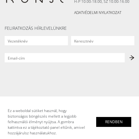
H-P 10.00-18.00, SZ 10.00-16.00
ADATVÉDELMI NYILATKOZAT
FELIRATKOZÁS HÍRLEVELÜNKRE
Ez a weboldal sütiket használ, hogy
biztonságos böngészés mellett a legjobb
felhasználói élményt nyújtsa. A gombra
RENDBEN
kattintva ez a tájékoztató panel eltűnik, amivel
hozzájárulsz használatukhoz.