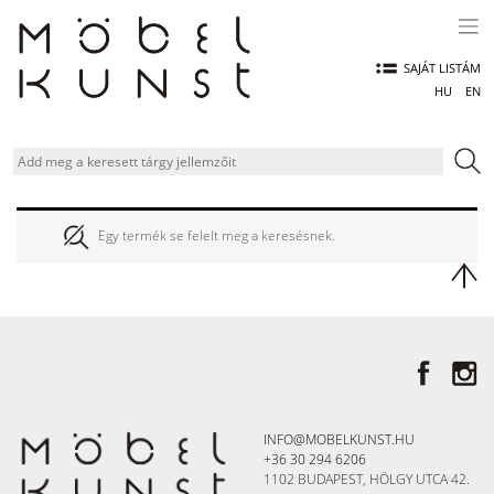
Skip
to
content
SAJÁT LISTÁM
HU
EN
Egy termék se felelt meg a keresésnek.
INFO@MOBELKUNST.HU
+36 30 294 6206
1102 BUDAPEST, HÖLGY UTCA 42.