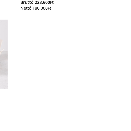
Bruttó
228.600
Ft
Nettó
180.000
Ft