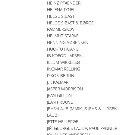
HEINZ PFAENDER
HELENA TYNELL
HELGE SIBAST
HELGE SIBAST & BØRGE
RAMMERSKOV
HELMUT STARKE
HENNING SØRENSEN
HUO-TU HUANG
IB KOFOD LARSEN
ILLUM WIKKELSØ
INGMAR RELLING
ISKOS-BERLIN
J.T. KALMAR
JASPER MORRISON
JEAN GILLON
JEAN PROUVÉ
JEHS+LAUB (MARKUS JEHS & JÜRGEN
LAUB)
JETTE HELLERØE
JIŘÍ GEORGES LAUDA, PAUL PANNIER
JOHANNES ANDERSEN