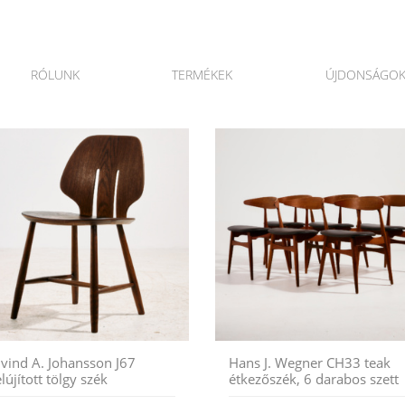
RÓLUNK
TERMÉKEK
ÚJDONSÁGO
jvind A. Johansson J67
Hans J. Wegner CH33 teak
elújított tölgy szék
étkezőszék, 6 darabos szett