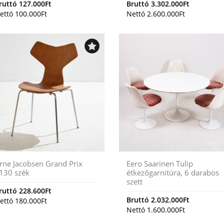
ruttó
127.000
Ft
Bruttó
3.302.000
Ft
ettó
100.000
Ft
Nettó
2.600.000
Ft
rne Jacobsen Grand Prix
Eero Saarinen Tulip
130 szék
étkezőgarnitúra, 6 darabos
szett
ruttó
228.600
Ft
Bruttó
2.032.000
Ft
ettó
180.000
Ft
Nettó
1.600.000
Ft