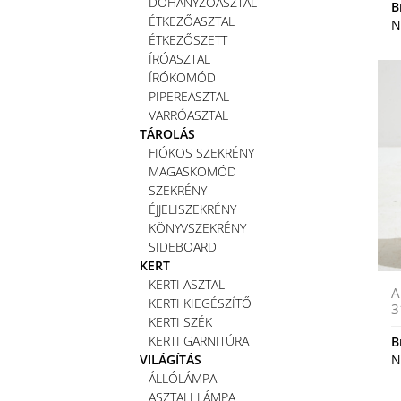
DOHÁNYZÓASZTAL
B
ÉTKEZŐASZTAL
N
ÉTKEZŐSZETT
ÍRÓASZTAL
ÍRÓKOMÓD
PIPEREASZTAL
VARRÓASZTAL
TÁROLÁS
FIÓKOS SZEKRÉNY
MAGASKOMÓD
SZEKRÉNY
ÉJJELISZEKRÉNY
KÖNYVSZEKRÉNY
SIDEBOARD
KERT
KERTI ASZTAL
A
KERTI KIEGÉSZÍTŐ
3
KERTI SZÉK
KERTI GARNITÚRA
B
VILÁGÍTÁS
N
ÁLLÓLÁMPA
ASZTALI LÁMPA