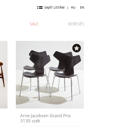
SAJÁT LISTÁM
|
HU
EN
K
SALE
KERESÉS
Arne Jacobsen Grand Prix
3130 szék