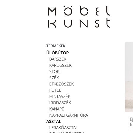
Skip
to
content
TERMÉKEK
ÜLŐBÚTOR
BÁRSZÉK
KAROSSZÉK
STOKI
SZÉK
ÉTKEZŐSZÉK
FOTEL
HINTASZÉK
IRODASZÉK
KANAPÉ
NAPPALI GARNITÚRA
E
ASZTAL
f
LERAKÓASZTAL