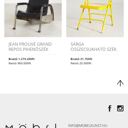
JEAN PROUVÉ GRAND
SÁRGA
REPOS PIHENŐSZÉK
ÖSSZECSUKHATÓ SZÉK
Bruttó
1.219.200
Ft
Bruttó
31.750
Ft
Nettó
960.000
Ft
Nettó
25.000
Ft
INFO@MOBELKUNST.HU