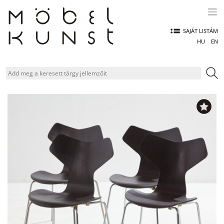
Skip
to
content
SAJÁT LISTÁM
HU
EN