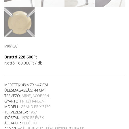
MK9130
Bruttó
228.600
Ft
Nettó
180.000
Ft
/ db
MÉRETEK: 49 × 79 × 47 CM
ÜLÉSMAGASSÁG:
44 CM
TERVEZŐ:
ARNE JACOBSEN
GYÁRTÓ:
FRITZ HANSEN
MODELL:
GRAND PRIX 3130
TERVEZÉSI ÉV:
1957
IDŐSZAK:
1970-ES ÉVEK
ÁLLAPOT:
FELÚJÍTOTT
ANYAG:
ACÉL
,
BÜKK
,
FA
,
FÉM
,
RÉTEGELT LEMEZ