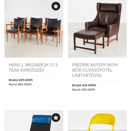
HANS J. WEGNER JH 513
FREDRIK KAYSER 965H
TEAK KAROSSZÉK
BŐR OLVASÓFOTEL
LÁBTARTÓVAL
Bruttó
609.600
Ft
Nettó
480.000
Ft
Bruttó
635.000
Ft
Nettó
500.000
Ft