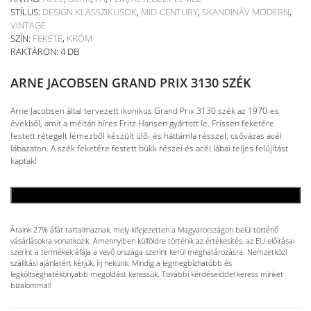
STÍLUS:
DESIGN KLASSZIKUSOK
,
MID-CENTURY
,
SKANDINÁV MODERN
,
VINTAGE
SZÍN:
FEKETE
,
KRÓM
RAKTÁRON: 4 DB
ARNE JACOBSEN GRAND PRIX 3130 SZÉK
Arne Jacobsen által tervezett ikonikus Grand Prix 3130 szék az 1970-es
évekből, amit a méltán híres Fritz Hansen gyártott le. Frissen feketére
festett rétegelt lemezből készült ülő- és háttámla résszel, csővázas acél
lábazaton. A szék feketére festett bükk részei és acél lábai teljes felújítást
kaptak!
KOSÁRBA TESZEM
Áraink 27% áfát tartalmaznak, mely kifejezetten a Magyarországon belül történő
vásárlásokra vonatkozik. Amennyiben külföldre történik az értékesítés, az EU előírásai
szerint a termékek áfája a vevő országa szerint kerül meghatározásra. Nemzetközi
szállítási ajánlatért kérjük, írj nekünk. Mindig a legmegbízhatóbb és
legköltséghatékonyabb megoldást keressük. További kérdéseiddel keress minket
bizalommal!