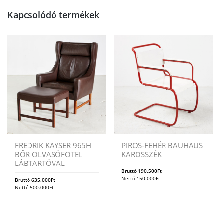
Kapcsolódó termékek
FREDRIK KAYSER 965H
PIROS-FEHÉR BAUHAUS
BŐR OLVASÓFOTEL
KAROSSZÉK
LÁBTARTÓVAL
Bruttó
190.500
Ft
Nettó
150.000
Ft
Bruttó
635.000
Ft
Nettó
500.000
Ft