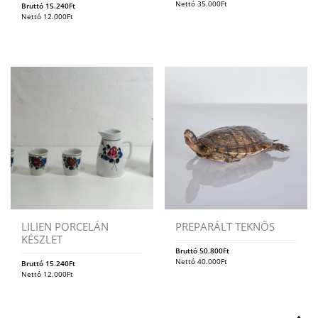
Nettó
35.000
Ft
Bruttó
15.240
Ft
Nettó
12.000
Ft
LILIEN PORCELÁN
PREPARÁLT TEKNŐS
KÉSZLET
Bruttó
50.800
Ft
Nettó
40.000
Ft
Bruttó
15.240
Ft
Nettó
12.000
Ft