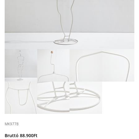
MK9778
Bruttó
88.900
Ft