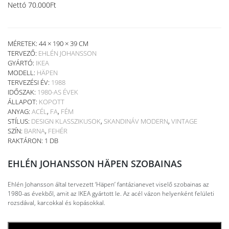
Nettó
70.000
Ft
MÉRETEK: 44 × 190 × 39 CM
TERVEZŐ:
EHLÉN JOHANSSON
GYÁRTÓ:
IKEA
MODELL:
HÄPEN
TERVEZÉSI ÉV:
1988
IDŐSZAK:
1980-AS ÉVEK
ÁLLAPOT:
KOPOTT
ANYAG:
ACÉL
,
FA
,
FÉM
STÍLUS:
DESIGN KLASSZIKUSOK
,
SKANDINÁV MODERN
,
VINTAGE
SZÍN:
BARNA
,
FEHÉR
RAKTÁRON: 1 DB
EHLÉN JOHANSSON HÄPEN SZOBAINAS
Ehlén Johansson által tervezett ‘Häpen’ fantázianevet viselő szobainas az
1980-as évekből, amit az IKEA gyártott le. Az acél vázon helyenként felületi
rozsdával, karcokkal és kopásokkal.
KOSÁRBA TESZEM