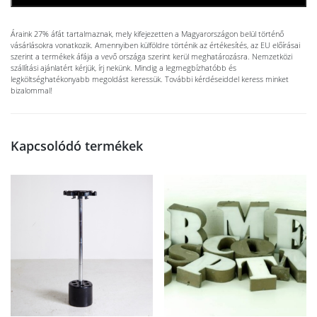
Áraink 27% áfát tartalmaznak, mely kifejezetten a Magyarországon belül történő
vásárlásokra vonatkozik. Amennyiben külföldre történik az értékesítés, az EU előírásai
szerint a termékek áfája a vevő országa szerint kerül meghatározásra. Nemzetközi
szállítási ajánlatért kérjük, írj nekünk. Mindig a legmegbízhatóbb és
legköltséghatékonyabb megoldást keressük. További kérdéseiddel keress minket
bizalommal!
Kapcsolódó termékek