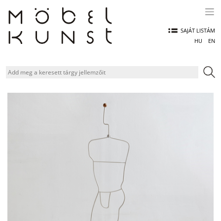
Skip
to
content
SAJÁT LISTÁM
HU
EN