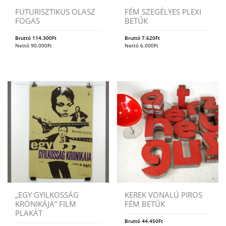
FUTURISZTIKUS OLASZ
FÉM SZEGÉLYES PLEXI
FOGAS
BETŰK
Bruttó
114.300
Ft
Bruttó
7.620
Ft
Nettó
90.000
Ft
Nettó
6.000
Ft
„EGY GYILKOSSÁG
KEREK VONALÚ PIROS
KRÓNIKÁJA” FILM
FÉM BETŰK
PLAKÁT
Bruttó
44.450
Ft