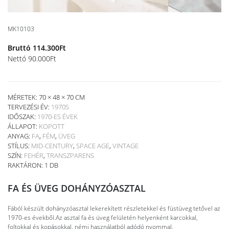
MK10103
Bruttó
114.300
Ft
Nettó
90.000
Ft
MÉRETEK: 70 × 48 × 70 CM
TERVEZÉSI ÉV:
1970S
IDŐSZAK:
1970-ES ÉVEK
ÁLLAPOT:
KOPOTT
ANYAG:
FA
,
FÉM
,
ÜVEG
STÍLUS:
MID-CENTURY
,
SPACE AGE
,
VINTAGE
SZÍN:
FEHÉR
,
TRANSZPARENS
RAKTÁRON: 1 DB
FA ÉS ÜVEG DOHÁNYZÓASZTAL
Fából készült dohányzóasztal lekerekített részletekkel és füstüveg tetővel az
1970-es évekből.Az asztal fa és üveg felületén helyenként karcokkal,
foltokkal és kopásokkal, némi használatból adódó nyommal.