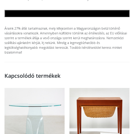
KOSÁRBA TESZEM
Áraink 27% áfát tartalmaznak, mely kifejezetten a Magyarországon belül történő
vásárlásokra vonatkozik. Amennyiben külföldre történik az értékesítés, az EU előírásai
szerint a termékek áfája a vevő országa szerint kerül meghatározásra. Nemzetközi
szállítási ajánlatért kérjük, írj nekünk. Mindig a legmegbízhatóbb és
legköltséghatékonyabb megoldást keressük. További kérdéseiddel keress minket
bizalommal!
Kapcsolódó termékek