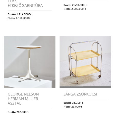
TEAK
ÉTKEZŐGARNITÚRA
Bruttó
2.540.000
Ft
Nettó
2.000.000
Ft
Bruttó
1.714.500
Ft
Nettó
1.350.000
Ft
GEORGE NELSON
SÁRGA ZSÚRKOCSI
HERMAN MILLER
ASZTAL
Bruttó
31.750
Ft
Nettó
25.000
Ft
Bruttó
762.000
Ft