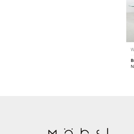
W
B
N