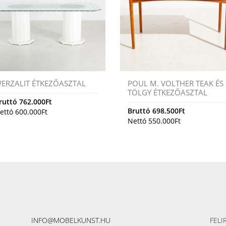
ERZALIT ÉTKEZŐASZTAL
POUL M. VOLTHER TEAK ÉS
TÖLGY ÉTKEZŐASZTAL
ruttó
762.000
Ft
Bruttó
698.500
Ft
ettó
600.000
Ft
Nettó
550.000
Ft
INFO@MOBELKUNST.HU
FELI