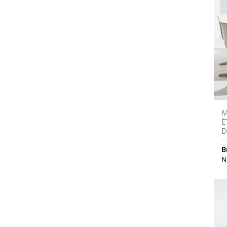
M
É
D
B
N