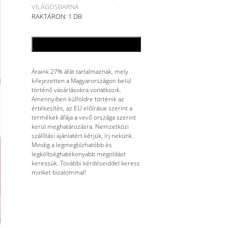
VILÁGOSBARNA
RAKTÁRON: 1 DB
KOSÁRBA TESZEM
Áraink 27% áfát tartalmaznak, mely
kifejezetten a Magyarországon belül
történő vásárlásokra vonatkozik.
Amennyiben külföldre történik az
értékesítés, az EU előírásai szerint a
termékek áfája a vevő országa szerint
kerül meghatározásra. Nemzetközi
szállítási ajánlatért kérjük, írj nekünk.
Mindig a legmegbízhatóbb és
legköltséghatékonyabb megoldást
keressük. További kérdéseiddel keress
minket bizalommal!