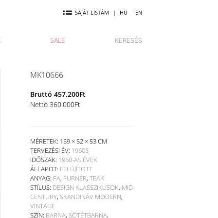
SAJÁT LISTÁM
|
HU
EN
K
SALE
KERESÉS
MK10666
Bruttó
457.200
Ft
Nettó
360.000
Ft
MÉRETEK: 159 × 52 × 53 CM
TERVEZÉSI ÉV:
1960S
IDŐSZAK:
1960-AS ÉVEK
ÁLLAPOT:
FELÚJÍTOTT
ANYAG:
FA
,
FURNÉR
,
TEAK
STÍLUS:
DESIGN KLASSZIKUSOK
,
MID-
CENTURY
,
SKANDINÁV MODERN
,
VINTAGE
SZÍN:
BARNA
,
SÖTÉTBARNA
,