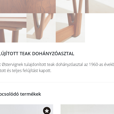
LÚJÍTOTT TEAK DOHÁNYZÓASZTAL
t Østervignek tulajdonított teak dohányzóasztal az 1960-as évekbő
tott és teljes felújítást kapott.
pcsolódó termékek