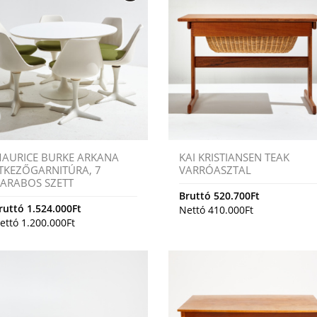
AURICE BURKE ARKANA
KAI KRISTIANSEN TEAK
TKEZŐGARNITÚRA, 7
VARRÓASZTAL
ARABOS SZETT
Bruttó
520.700
Ft
ruttó
1.524.000
Ft
Nettó
410.000
Ft
ettó
1.200.000
Ft