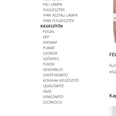
FALI LÁMPA
FÜGGESZTÉK
IPARI ASZTALI LÁMPA
IPARI FÜGGESZTÉK
KIEGÉSZÍTŐK
FOGAS
KÉP
NYOMAT
PLAKÁT
SZOBOR
FE
SZŐNYEG
TÜKÖR
Kur
DEKORÁCIÓ
ellá
GYERTYATARTÓ
KONYHAI KIEGÉSZÍTŐ
ÚJSÁGTARTÓ
VÁZA
Ka
VIRÁGTARTÓ
ZSÚRKOCSI