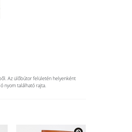
kből. Az ülőbútor felületén helyenként
ó nyom található rajta.