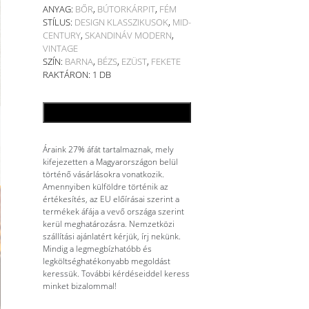
ANYAG:
BŐR
,
BÚTORKÁRPIT
,
FÉM
STÍLUS:
DESIGN KLASSZIKUSOK
,
MID-
CENTURY
,
SKANDINÁV MODERN
,
VINTAGE
SZÍN:
BARNA
,
BÉZS
,
EZÜST
,
FEKETE
RAKTÁRON: 1 DB
KOSÁRBA TESZEM
Áraink 27% áfát tartalmaznak, mely
kifejezetten a Magyarországon belül
történő vásárlásokra vonatkozik.
Amennyiben külföldre történik az
értékesítés, az EU előírásai szerint a
termékek áfája a vevő országa szerint
kerül meghatározásra. Nemzetközi
szállítási ajánlatért kérjük, írj nekünk.
Mindig a legmegbízhatóbb és
legköltséghatékonyabb megoldást
keressük. További kérdéseiddel keress
minket bizalommal!