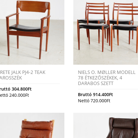
RETE JALK PJ4-2 TEAK
NIELS O. MØLLER MODELL
AROSSZÉK
78 ÉTKEZŐSZÉKEK, 4
DARABOS SZETT
ruttó
304.800
Ft
Bruttó
914.400
Ft
ettó
240.000
Ft
Nettó
720.000
Ft