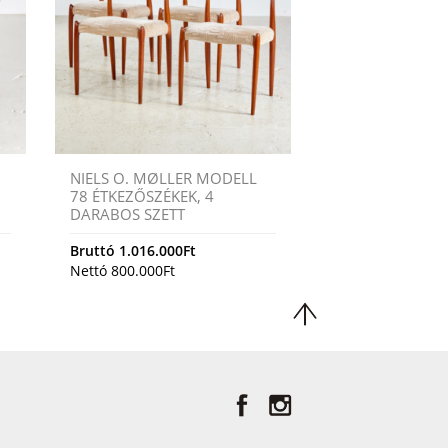
NIELS O. MØLLER MODELL
78 ÉTKEZŐSZÉKEK, 4
DARABOS SZETT
Bruttó
1.016.000
Ft
Nettó
800.000
Ft