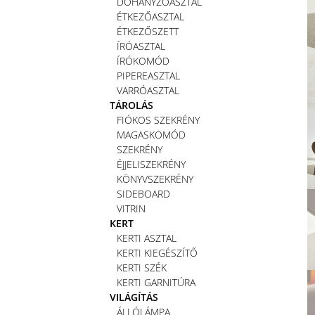
DOHÁNYZÓASZTAL
ÉTKEZŐASZTAL
ÉTKEZŐSZETT
ÍRÓASZTAL
ÍRÓKOMÓD
PIPEREASZTAL
VARRÓASZTAL
TÁROLÁS
FIÓKOS SZEKRÉNY
MAGASKOMÓD
SZEKRÉNY
ÉJJELISZEKRÉNY
KÖNYVSZEKRÉNY
SIDEBOARD
VITRIN
KERT
KERTI ASZTAL
KERTI KIEGÉSZÍTŐ
KERTI SZÉK
KERTI GARNITÚRA
VILÁGÍTÁS
ÁLLÓLÁMPA