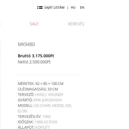
SAJÁT LISTÁM
|
HU
EN
K
SALE
KERESÉS
MK9480
Bruttó
3.175.000
Ft
Nettó
2.500.000
Ft
MÉRETEK: 92 × 85 × 100 CM
ÜLÉSMAGASSÁG:
33 CM
TERVEZŐ:
HANS J. WEGNER
GYÁRTÓ:
ERIK JORGENSEN
MODELL:
OX CHAIR, MODEL NO.
EJ100
TERVEZÉSI ÉV:
1960
IDŐSZAK:
1960-AS ÉVEK
ÁLLAPOT:
KOPOTT