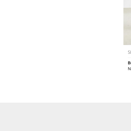
S
B
N