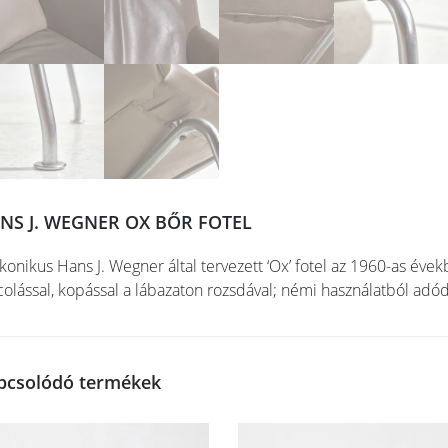
NS J. WEGNER OX BŐR FOTEL
ikonikus Hans J. Wegner által tervezett ‘Ox’ fotel az 1960-as éve
colással, kopással a lábazaton rozsdával; némi használatból adód
pcsolódó termékek