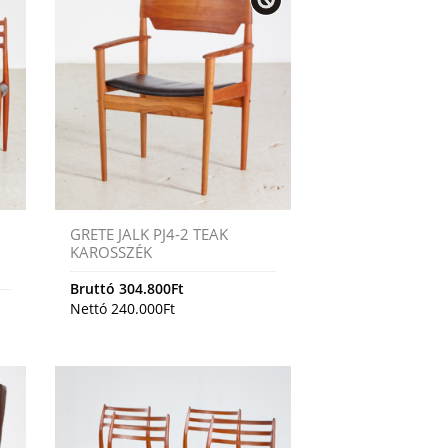
GRETE JALK PJ4-2 TEAK
KAROSSZÉK
Bruttó
304.800
Ft
Nettó
240.000
Ft