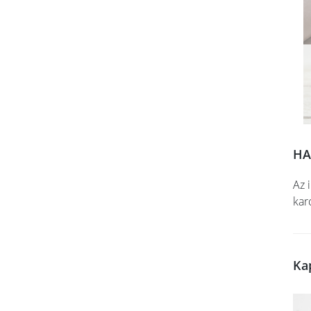
HA
Az 
kar
Ka