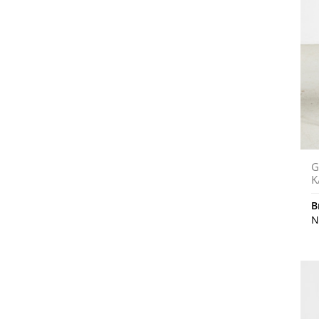
G
K
B
N