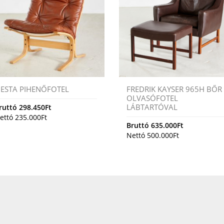
IESTA PIHENŐFOTEL
FREDRIK KAYSER 965H BŐR
OLVASÓFOTEL
LÁBTARTÓVAL
ruttó
298.450
Ft
ettó
235.000
Ft
Bruttó
635.000
Ft
Nettó
500.000
Ft