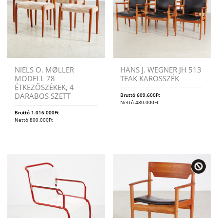
NIELS O. MØLLER
HANS J. WEGNER JH 513
MODELL 78
TEAK KAROSSZÉK
ÉTKEZŐSZÉKEK, 4
DARABOS SZETT
Bruttó
609.600
Ft
Nettó
480.000
Ft
Bruttó
1.016.000
Ft
Nettó
800.000
Ft