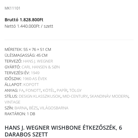
MK11101
Bruttó
1.828.800
Ft
Nettó
1.440.000
Ft
/ szett
MÉRETEK: 55 × 76 × 51 CM
ÜLÉSMAGASSÁG:
45 CM
TERVEZŐ:
HANS J. WEGNER
GYÁRTÓ:
CARL HANSEN & SØN
TERVEZÉSI ÉV:
1949
IDŐSZAK:
1960-AS ÉVEK
ÁLLAPOT:
KOPOTT
ANYAG:
FA
,
FONOTT
,
KÖTÉL
,
PAPÍR
,
TÖLGY
STÍLUS:
DESIGN KLASSZIKUSOK
,
MID-CENTURY
,
SKANDINÁV MODERN
,
VINTAGE
SZÍN:
BARNA
,
BÉZS
,
VILÁGOSBARNA
RAKTÁRON: 1 DB
HANS J. WEGNER WISHBONE ÉTKEZŐSZÉK, 6
DARABOS SZETT