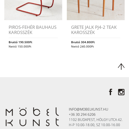
PIROS-FEHÉR BAUHAUS
GRETE JALK PJ4-2 TEAK
KAROSSZÉK
KAROSSZÉK
Bruttó
190.500
Ft
Bruttó
304.800
Ft
Nettó
150.000
Ft
Nettó
240.000
Ft
INFO@MOBELKUNST.HU
+36 30 294 6206
1102 BUDAPEST, HÖLGY UTCA 42.
H-P 10.00-18.00, SZ 10.00-16.00