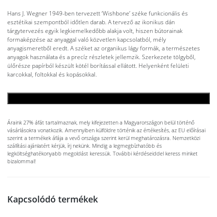
Hans J. Wegner 1949-ben tervezett ‘Wishbone’ széke funkcionális és
esztétikai szempontból időtlen darab. A tervező az ikonikus dán
tárgytervezés egyik legkiemelkedőbb alakja volt, hiszen bútorainak
formaképzése az anyaggal való közvetlen kapcsolatból, mély
anyagismeretből eredt. A széket az organikus lágy formák, a természetes
anyagok használata és a precíz részletek jellemzik. Szerkezete tölgyből,
ülőrésze papírból készült kötél borítással ellátott. Helyenként felületi
karcokkal, foltokkal és kopásokkal.
KOSÁRBA TESZEM
Áraink 27% áfát tartalmaznak, mely kifejezetten a Magyarországon belül történő
vásárlásokra vonatkozik. Amennyiben külföldre történik az értékesítés, az EU előírásai
szerint a termékek áfája a vevő országa szerint kerül meghatározásra. Nemzetközi
szállítási ajánlatért kérjük, írj nekünk. Mindig a legmegbízhatóbb és
legköltséghatékonyabb megoldást keressük. További kérdéseiddel keress minket
bizalommal!
Kapcsolódó termékek