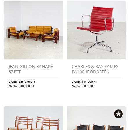
JEAN GILLON KANAPÉ
CHARLES & RAY EAMES
SZETT
EA108 IRODASZÉK
Bruttó
3.810.000
Ft
Bruttó
444.500
Ft
Nettó
3.000.000
Ft
Nettó
350.000
Ft