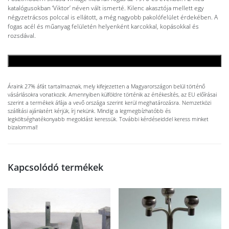
katalógusokban ‘Viktor’ néven vált ismerté. Kilenc akasztója mellett egy
négyzetrácsos polccal is ellátott, a még nagyobb pakolófelület érdekében. A
fogas acél és műanyag felületén helyenként karcokkal, kopásokkal és
rozsdával.
KOSÁRBA TESZEM
Áraink 27% áfát tartalmaznak, mely kifejezetten a Magyarországon belül történő
vásárlásokra vonatkozik. Amennyiben külföldre történik az értékesítés, az EU előírásai
szerint a termékek áfája a vevő országa szerint kerül meghatározásra. Nemzetközi
szállítási ajánlatért kérjük, írj nekünk. Mindig a legmegbízhatóbb és
legköltséghatékonyabb megoldást keressük. További kérdéseiddel keress minket
bizalommal!
Kapcsolódó termékek