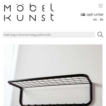
Skip
to
content
SAJÁT LISTÁM
HU
EN