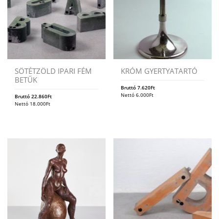
SÖTÉTZÖLD IPARI FÉM
KRÓM GYERTYATARTÓ
BETŰK
Bruttó
7.620
Ft
Nettó
6.000
Ft
Bruttó
22.860
Ft
Nettó
18.000
Ft