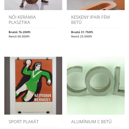
NŐI KERÁMIA
KESKENY IPARI FÉM
PLASZTIKA
BETŰ
Bruttó
76.200
Ft
Bruttó
31.750
Ft
Nettó
60.000
Ft
Nettó
25.000
Ft
SPORT PLAKÁT
ALUMÍNIUM C BETŰ