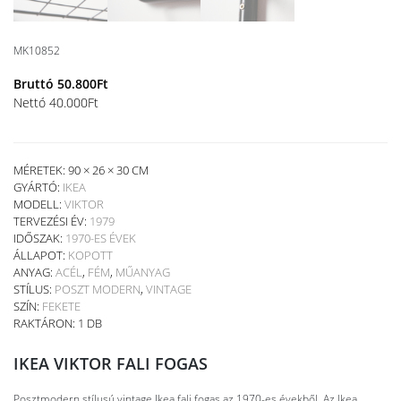
MK10852
Bruttó
50.800
Ft
Nettó
40.000
Ft
MÉRETEK: 90 × 26 × 30 CM
GYÁRTÓ:
IKEA
MODELL:
VIKTOR
TERVEZÉSI ÉV:
1979
IDŐSZAK:
1970-ES ÉVEK
ÁLLAPOT:
KOPOTT
ANYAG:
ACÉL
,
FÉM
,
MŰANYAG
STÍLUS:
POSZT MODERN
,
VINTAGE
SZÍN:
FEKETE
RAKTÁRON: 1 DB
IKEA VIKTOR FALI FOGAS
Posztmodern stílusú vintage Ikea fali fogas az 1970-es évekből. Az Ikea