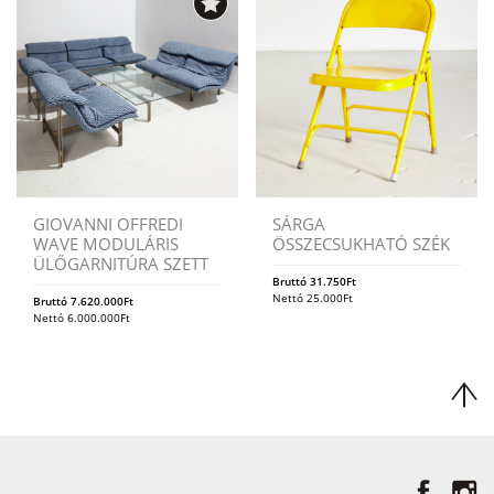
GIOVANNI OFFREDI
SÁRGA
WAVE MODULÁRIS
ÖSSZECSUKHATÓ SZÉK
ÜLŐGARNITÚRA SZETT
Bruttó
31.750
Ft
Nettó
25.000
Ft
Bruttó
7.620.000
Ft
Nettó
6.000.000
Ft