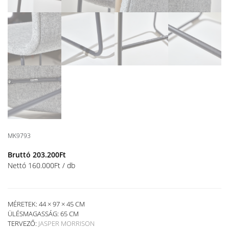
MK9793
Bruttó
203.200
Ft
Nettó
160.000
Ft
/ db
MÉRETEK: 44 × 97 × 45 CM
ÜLÉSMAGASSÁG:
65 CM
TERVEZŐ:
JASPER MORRISON