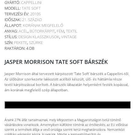
GYÁRTÓ:
CAPPELLINI
MODELL:
TATE SOFT
TERVEZÉSI ÉV:
2010S
IDŐSZAK:
21. SZÁZAD
ÁLLAPOT:
KORÁNAK MEGFELELŐ
ANYAG:
ACÉL
,
BÚTORKÁRPIT
,
FÉM
,
TEXTIL
STÍLUS:
DESIGN KLASSZIKUSOK
,
VINTAGE
SZÍN:
FEKETE
,
SZÜRKE
RAKTÁRON: 4 DB
JASPER MORRISON TATE SOFT BÁRSZÉK
Jasper Morrison által tervezett kárpitozott ‘Tate Soft’ bárszék a Cappellini-től.
Az ülőbútor szerkezete lakkozott acélból készült, ülő- és háttámla része
textil kárpitozással borított. A bárszék lábazatán helyenként festék kopással,
ám korának megfelelő szép állapotban.
KOSÁRBA TESZEM
Áraink 27% áfát tartalmaznak, mely kifejezetten a Magyarországon belül történő
vásárlásokra vonatkozik. Amennyiben külföldre történik az értékesítés, az EU előírásai
szerint a termékek áfája a vevő országa szerint kerül meghatározásra. Nemzetközi
szállítási ajánlatért kérjük, írj nekünk. Mindig a legmegbízhatóbb és