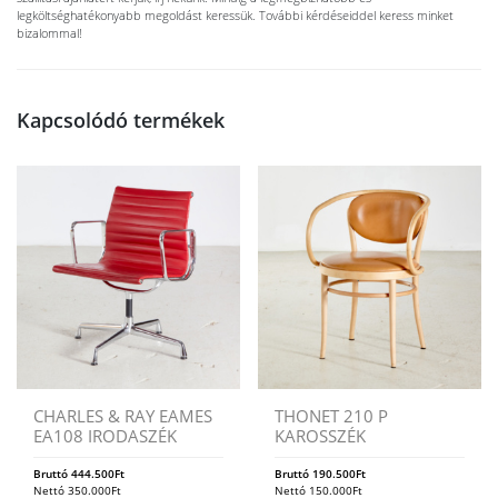
legköltséghatékonyabb megoldást keressük. További kérdéseiddel keress minket
bizalommal!
Kapcsolódó termékek
CHARLES & RAY EAMES
THONET 210 P
EA108 IRODASZÉK
KAROSSZÉK
Bruttó
444.500
Ft
Bruttó
190.500
Ft
Nettó
350.000
Ft
Nettó
150.000
Ft