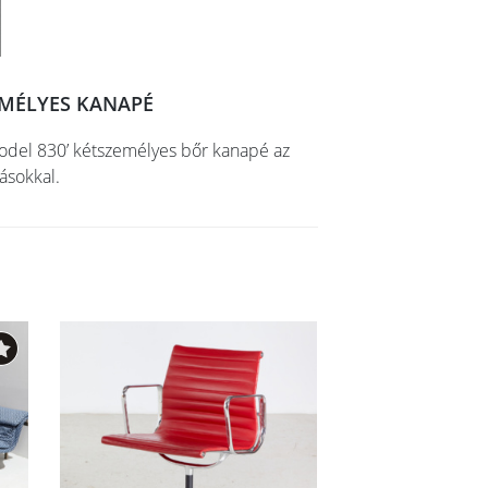
EMÉLYES KANAPÉ
Model 830’ kétszemélyes bőr kanapé az
ásokkal.