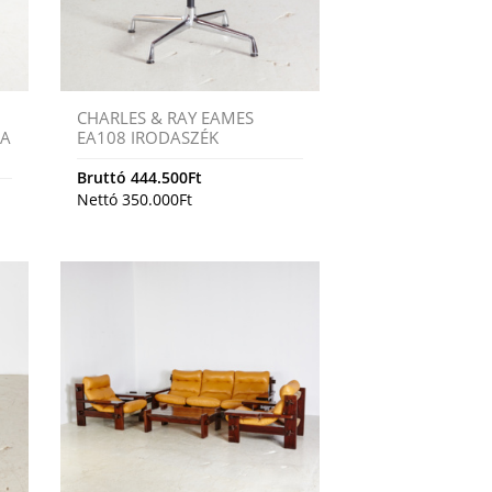
CHARLES & RAY EAMES
RA
EA108 IRODASZÉK
Bruttó
444.500
Ft
Nettó
350.000
Ft