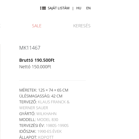
SAJÁT LISTÁM
|
HU
EN
K
SALE
KERESÉS
MK11467
Bruttó
190.500
Ft
Nettó
150.000
Ft
MÉRETEK: 125 × 74 × 65 CM
ÜLÉSMAGASSÁG:
42 CM
TERVEZŐ:
KLAUS FRANCK &
WERNER SAUER
GYÁRTÓ:
WILKHAHN
MODELL:
MODEL 830
TERVEZÉSI ÉV:
1980S-1990S
IDŐSZAK:
1990-ES ÉVEK
ÁLLAPOT:
KOPOTT