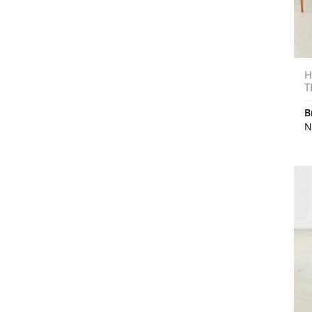
H
T
B
N