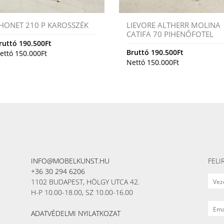
HONET 210 P KAROSSZÉK
LIEVORE ALTHERR MOLINA
CATIFA 70 PIHENŐFOTEL
ruttó
190.500
Ft
Bruttó
190.500
Ft
ettó
150.000
Ft
Nettó
150.000
Ft
INFO@MOBELKUNST.HU
FELI
+36 30 294 6206
1102 BUDAPEST, HÖLGY UTCA 42.
H-P 10.00-18.00, SZ 10.00-16.00
ADATVÉDELMI NYILATKOZAT