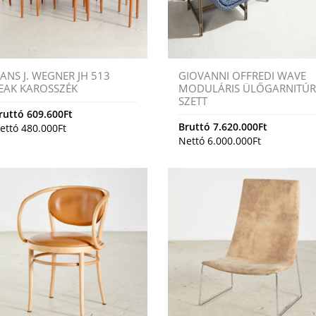
ANS J. WEGNER JH 513
GIOVANNI OFFREDI WAVE
EAK KAROSSZÉK
MODULÁRIS ÜLŐGARNITÚ
SZETT
ruttó
609.600
Ft
Bruttó
7.620.000
Ft
ettó
480.000
Ft
Nettó
6.000.000
Ft