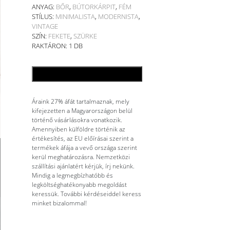
ANYAG:
BŐR
,
BÚTORKÁRPIT
,
FÉM
STÍLUS:
MINIMALISTA
,
MODERNISTA
,
VINTAGE
SZÍN:
FEKETE
,
SZÜRKE
RAKTÁRON: 1 DB
KOSÁRBA TESZEM
Áraink 27% áfát tartalmaznak, mely
kifejezetten a Magyarországon belül
történő vásárlásokra vonatkozik.
Amennyiben külföldre történik az
értékesítés, az EU előírásai szerint a
termékek áfája a vevő országa szerint
kerül meghatározásra. Nemzetközi
szállítási ajánlatért kérjük, írj nekünk.
Mindig a legmegbízhatóbb és
legköltséghatékonyabb megoldást
keressük. További kérdéseiddel keress
minket bizalommal!