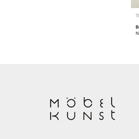
T
B
N