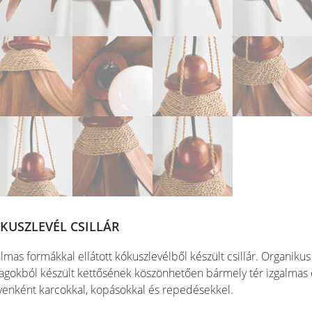
KUSZLEVÉL CSILLÁR
almas formákkal ellátott kókuszlevélből készült csillár. Organik
agokból készült kettősének köszönhetően bármely tér izgalmas 
yenként karcokkal, kopásokkal és repedésekkel.