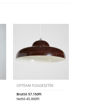
OPTEAM FÜGGESZTÉK
Bruttó
57.150
Ft
Nettó
45.000
Ft