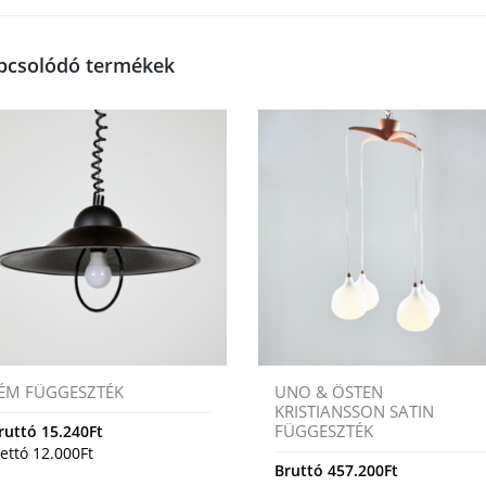
pcsolódó termékek
ÉM FÜGGESZTÉK
UNO & ÖSTEN
KRISTIANSSON SATIN
FÜGGESZTÉK
ruttó
15.240
Ft
ettó
12.000
Ft
Bruttó
457.200
Ft