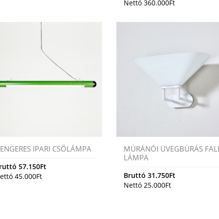
Nettó
360.000
Ft
ENGERES IPARI CSŐLÁMPA
MÚRÁNÓI ÜVEGBÚRÁS FAL
LÁMPA
ruttó
57.150
Ft
Bruttó
31.750
Ft
ettó
45.000
Ft
Nettó
25.000
Ft