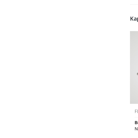
Ka
F
B
N