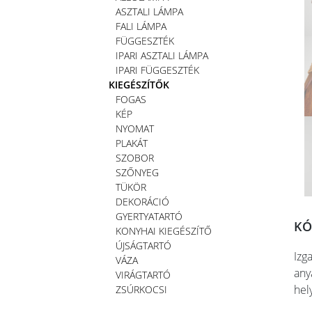
ASZTALI LÁMPA
FALI LÁMPA
FÜGGESZTÉK
IPARI ASZTALI LÁMPA
IPARI FÜGGESZTÉK
KIEGÉSZÍTŐK
FOGAS
KÉP
NYOMAT
PLAKÁT
SZOBOR
SZŐNYEG
TÜKÖR
DEKORÁCIÓ
GYERTYATARTÓ
KÓ
KONYHAI KIEGÉSZÍTŐ
ÚJSÁGTARTÓ
Izg
VÁZA
any
VIRÁGTARTÓ
hel
ZSÚRKOCSI