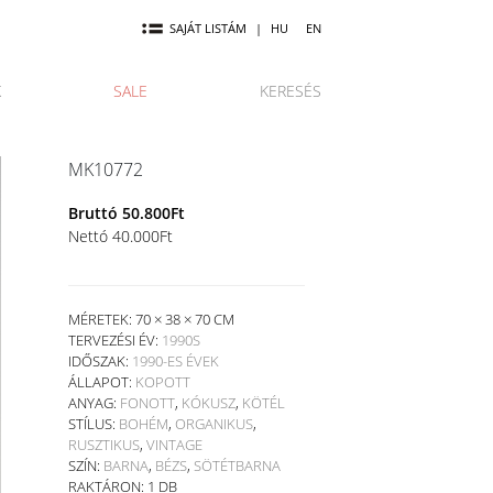
SAJÁT LISTÁM
|
HU
EN
K
SALE
KERESÉS
MK10772
Bruttó
50.800
Ft
Nettó
40.000
Ft
MÉRETEK: 70 × 38 × 70 CM
TERVEZÉSI ÉV:
1990S
IDŐSZAK:
1990-ES ÉVEK
ÁLLAPOT:
KOPOTT
ANYAG:
FONOTT
,
KÓKUSZ
,
KÖTÉL
STÍLUS:
BOHÉM
,
ORGANIKUS
,
RUSZTIKUS
,
VINTAGE
SZÍN:
BARNA
,
BÉZS
,
SÖTÉTBARNA
RAKTÁRON: 1 DB