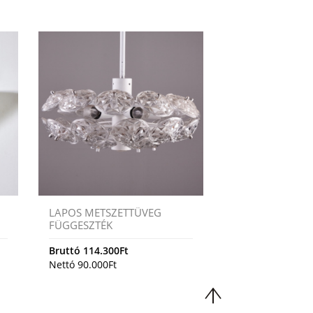
I
LAPOS METSZETTÜVEG
FÜGGESZTÉK
Bruttó
114.300
Ft
Nettó
90.000
Ft