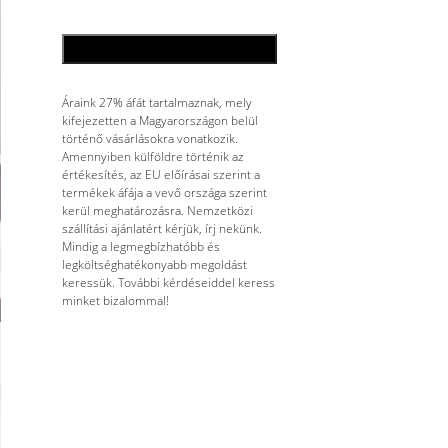
KOSÁRBA TESZEM
Áraink 27% áfát tartalmaznak, mely
kifejezetten a Magyarországon belül
történő vásárlásokra vonatkozik.
Amennyiben külföldre történik az
értékesítés, az EU előírásai szerint a
termékek áfája a vevő országa szerint
kerül meghatározásra. Nemzetközi
szállítási ajánlatért kérjük, írj nekünk.
Mindig a legmegbízhatóbb és
legköltséghatékonyabb megoldást
keressük. További kérdéseiddel keress
minket bizalommal!