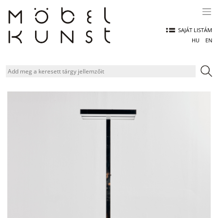
Skip
to
content
SAJÁT LISTÁM
HU
EN