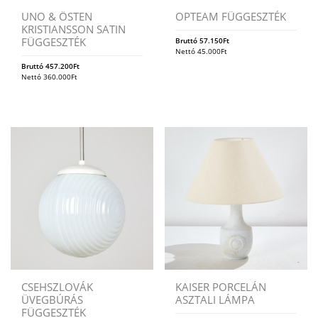
UNO & ÖSTEN
OPTEAM FÜGGESZTÉK
KRISTIANSSON SATIN
FÜGGESZTÉK
Bruttó
57.150
Ft
Nettó
45.000
Ft
Bruttó
457.200
Ft
Nettó
360.000
Ft
CSEHSZLOVÁK
KAISER PORCELÁN
ÜVEGBÚRÁS
ASZTALI LÁMPA
FÜGGESZTÉK