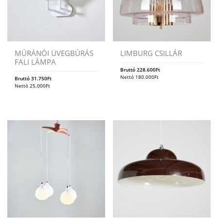
MÚRÁNÓI ÜVEGBÚRÁS
LIMBURG CSILLÁR
FALI LÁMPA
Bruttó
228.600
Ft
Nettó
180.000
Ft
Bruttó
31.750
Ft
Nettó
25.000
Ft