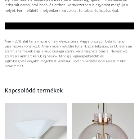
letisztult darab, ami irodai és otthoni környezetben is egyaránt megállja a
helyét. Fém felületén helyenként karcokkal, foltokkal és kopásokkal.
KOSÁRBA TESZEM
Áraink 27% áfát tartalmaznak, mely kifejezetten a Magyarországon belül történő
vásárlásokra vonatkozik. Amennyiben külföldre történik az értékesítés, az EU előírásai
szerint a termékek áfája a vevő országa szerint kerül meghatározásra. Nemzetközi
szállítási ajánlatért kérjük, írj nekünk. Mindig a legmegbízhatóbb és
legköltséghatékonyabb megoldást keressük. További kérdéseiddel keress minket
bizalommal!
Kapcsolódó termékek