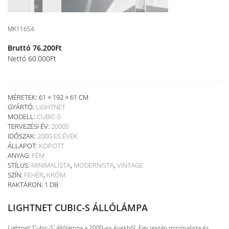
MK11654
Bruttó
76.200
Ft
Nettó
60.000
Ft
MÉRETEK: 61 × 192 × 61 CM
GYÁRTÓ:
LIGHTNET
MODELL:
CUBIC-S
TERVEZÉSI ÉV:
2000S
IDŐSZAK:
2000-ES ÉVEK
ÁLLAPOT:
KOPOTT
ANYAG:
FÉM
STÍLUS:
MINIMALISTA
,
MODERNISTA
,
VINTAGE
SZÍN:
FEHÉR
,
KRÓM
RAKTÁRON: 1 DB
LIGHTNET CUBIC-S ÁLLÓLÁMPA
Lightnet ‘Cubic-S’ állólámpa a 2000-es évekből. Egy igazán minimalista és