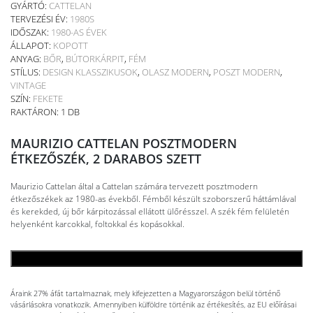
GYÁRTÓ:
CATTELAN
TERVEZÉSI ÉV:
1980S
IDŐSZAK:
1980-AS ÉVEK
ÁLLAPOT:
KOPOTT
ANYAG:
BŐR
,
BÚTORKÁRPIT
,
FÉM
STÍLUS:
DESIGN KLASSZIKUSOK
,
OLASZ MODERN
,
POSZT MODERN
,
VINTAGE
SZÍN:
FEKETE
RAKTÁRON: 1 DB
MAURIZIO CATTELAN POSZTMODERN
ÉTKEZŐSZÉK, 2 DARABOS SZETT
Maurizio Cattelan által a Cattelan számára tervezett posztmodern
étkezőszékek az 1980-as évekből. Fémből készült szoborszerű háttámlával
és kerekded, új bőr kárpitozással ellátott ülőrésszel. A szék fém felületén
helyenként karcokkal, foltokkal és kopásokkal.
KOSÁRBA TESZEM
Áraink 27% áfát tartalmaznak, mely kifejezetten a Magyarországon belül történő
vásárlásokra vonatkozik. Amennyiben külföldre történik az értékesítés, az EU előírásai