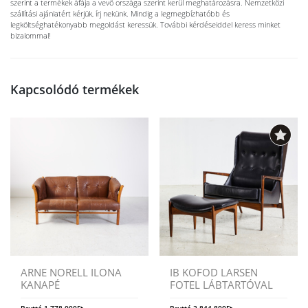
szerint a termékek áfája a vevő országa szerint kerül meghatározásra. Nemzetközi
szállítási ajánlatért kérjük, írj nekünk. Mindig a legmegbízhatóbb és
legköltséghatékonyabb megoldást keressük. További kérdéseiddel keress minket
bizalommal!
Kapcsolódó termékek
ARNE NORELL ILONA
IB KOFOD LARSEN
KANAPÉ
FOTEL LÁBTARTÓVAL
Bruttó
1.778.000
Ft
Bruttó
2.844.800
Ft