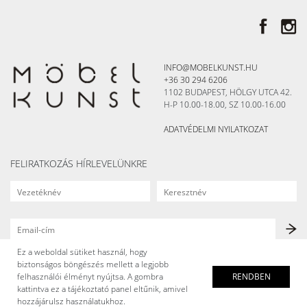
INFO@MOBELKUNST.HU
+36 30 294 6206
1102 BUDAPEST, HÖLGY UTCA 42.
H-P 10.00-18.00, SZ 10.00-16.00
ADATVÉDELMI NYILATKOZAT
FELIRATKOZÁS HÍRLEVELÜNKRE
Ez a weboldal sütiket használ, hogy
biztonságos böngészés mellett a legjobb
felhasználói élményt nyújtsa. A gombra
RENDBEN
kattintva ez a tájékoztató panel eltűnik, amivel
hozzájárulsz használatukhoz.