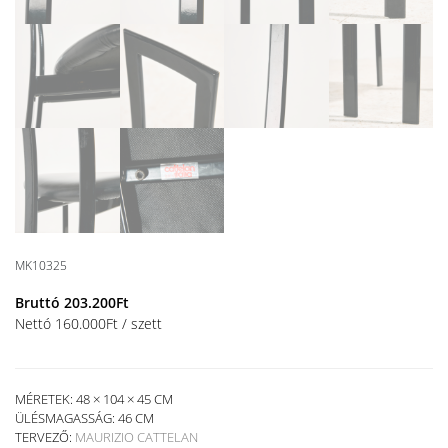
MK10325
Bruttó
203.200
Ft
Nettó
160.000
Ft
/ szett
MÉRETEK: 48 × 104 × 45 CM
ÜLÉSMAGASSÁG:
46 CM
TERVEZŐ:
MAURIZIO CATTELAN