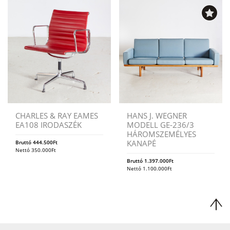
CHARLES & RAY EAMES
HANS J. WEGNER
EA108 IRODASZÉK
MODELL GE-236/3
HÁROMSZEMÉLYES
KANAPÉ
Bruttó
444.500
Ft
Nettó
350.000
Ft
Bruttó
1.397.000
Ft
Nettó
1.100.000
Ft