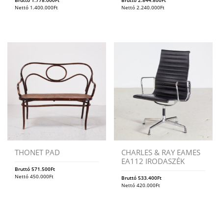
Nettó
1.400.000
Ft
Nettó
2.240.000
Ft
THONET PAD
CHARLES & RAY EAMES
EA112 IRODASZÉK
Bruttó
571.500
Ft
Nettó
450.000
Ft
Bruttó
533.400
Ft
Nettó
420.000
Ft