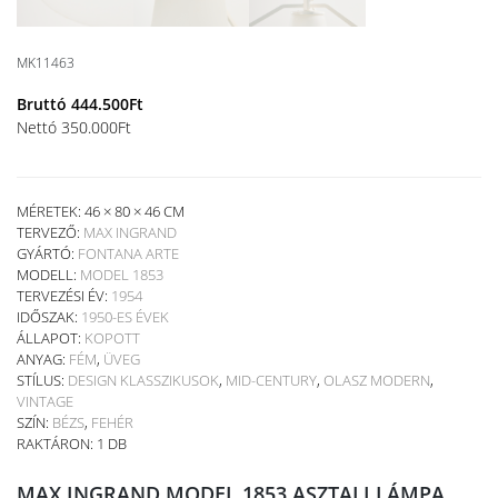
MK11463
Bruttó
444.500
Ft
Nettó
350.000
Ft
MÉRETEK: 46 × 80 × 46 CM
TERVEZŐ:
MAX INGRAND
GYÁRTÓ:
FONTANA ARTE
MODELL:
MODEL 1853
TERVEZÉSI ÉV:
1954
IDŐSZAK:
1950-ES ÉVEK
ÁLLAPOT:
KOPOTT
ANYAG:
FÉM
,
ÜVEG
STÍLUS:
DESIGN KLASSZIKUSOK
,
MID-CENTURY
,
OLASZ MODERN
,
VINTAGE
SZÍN:
BÉZS
,
FEHÉR
RAKTÁRON: 1 DB
MAX INGRAND MODEL 1853 ASZTALI LÁMPA