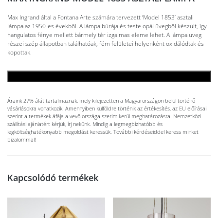
Max Ingrand által a Fontana Arte számára tervezett ‘Model 1853’ asztali
lámpa az 1950-es évekből. A lámpa búrája és teste opál üvegből készült, így
hangulatos fénye mellett bármely tér izgalmas eleme lehet. A lámpa üveg
részei szép állapotban találhatóak, fém felületei helyenként oxidálódtak és
kopottak.
KOSÁRBA TESZEM
Áraink 27% áfát tartalmaznak, mely kifejezetten a Magyarországon belül történő
vásárlásokra vonatkozik. Amennyiben külföldre történik az értékesítés, az EU előírásai
szerint a termékek áfája a vevő országa szerint kerül meghatározásra. Nemzetközi
szállítási ajánlatért kérjük, írj nekünk. Mindig a legmegbízhatóbb és
legköltséghatékonyabb megoldást keressük. További kérdéseiddel keress minket
bizalommal!
Kapcsolódó termékek