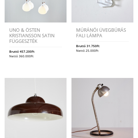
UNO & ÖSTEN
MÚRÁNÓI ÜVEGBÚRÁS
KRISTIANSSON SATIN
FALI LÁMPA
FÜGGESZTÉK
Bruttó
31.750
Ft
Nettó
25.000
Ft
Bruttó
457.200
Ft
Nettó
360.000
Ft