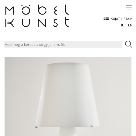
Skip
to
content
SAJÁT LISTÁM
HU
EN