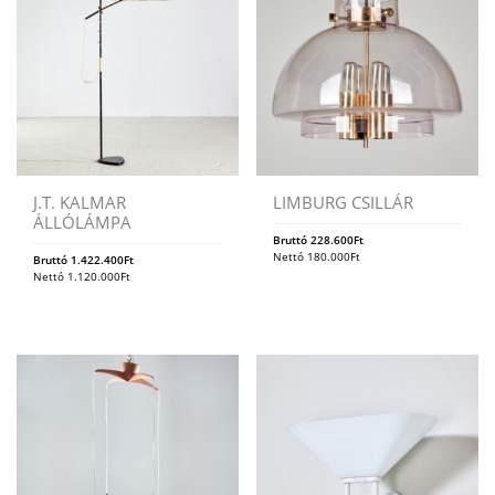
J.T. KALMAR
LIMBURG CSILLÁR
ÁLLÓLÁMPA
Bruttó
228.600
Ft
Nettó
180.000
Ft
Bruttó
1.422.400
Ft
Nettó
1.120.000
Ft