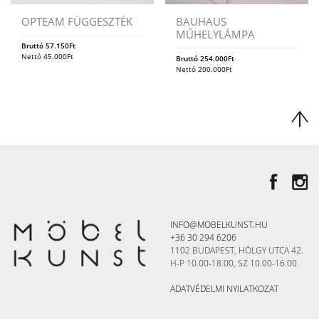
OPTEAM FÜGGESZTÉK
BAUHAUS
MŰHELYLÁMPA
Bruttó
57.150
Ft
Nettó
45.000
Ft
Bruttó
254.000
Ft
Nettó
200.000
Ft
INFO@MOBELKUNST.HU
+36 30 294 6206
1102 BUDAPEST, HÖLGY UTCA 42.
H-P 10.00-18.00, SZ 10.00-16.00
ADATVÉDELMI NYILATKOZAT