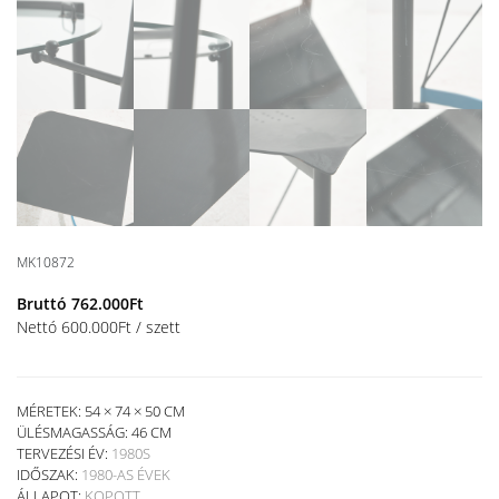
MK10872
Bruttó
762.000
Ft
Nettó
600.000
Ft
/ szett
MÉRETEK: 54 × 74 × 50 CM
ÜLÉSMAGASSÁG:
46 CM
TERVEZÉSI ÉV:
1980S
IDŐSZAK:
1980-AS ÉVEK
ÁLLAPOT:
KOPOTT