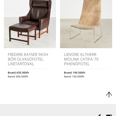
FREDRIK KAYSER 965H
LIEVORE ALTHERR
BŐR OLVASÓFOTEL
MOLINA CATIFA 70
LÁBTARTÓVAL
PIHENŐFOTEL
Bruttó
635.000
Ft
Bruttó
190.500
Ft
Nettó
500.000
Ft
Nettó
150.000
Ft