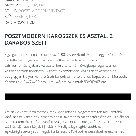
ANYAG:
ACÉL
,
FÉM
,
ÜVEG
STÍLUS:
POSZT MODERN
,
VINTAGE
SZÍN:
FEKETE
,
KÉK
RAKTÁRON: 1 DB
POSZTMODERN KAROSSZÉK ÉS ASZTAL, 2
DARABOS SZETT
Egy igazi posztmodern páros az 1980-as évekből. A szett egy székből és
asztalból áll. Izgalmas formák találkozása a fekete és kék
színkombinációjában. Az asztal kerekeken áll, üveglapja fogantyúinak
köszönhetően levehető. A szett lakkozott acél vázas szerkezetén és
üveglapján helyenként felületi karcokkal, foltokkal és kopásokkal. Méretek:
Karosszék: 54x74x50 cm, Üm.: 46 cm /// Asztal: 63x90x63 cm
KOSÁRBA TESZEM
Áraink 27% áfát tartalmaznak, mely kifejezetten a Magyarországon belül történő
vásárlásokra vonatkozik. Amennyiben külföldre történik az értékesítés, az EU előírásai
szerint a termékek áfája a vevő országa szerint kerül meghatározásra. Nemzetközi
szállítási ajánlatért kérjük, írj nekünk. Mindig a legmegbízhatóbb és
legköltséghatékonyabb megoldást keressük. További kérdéseiddel keress minket