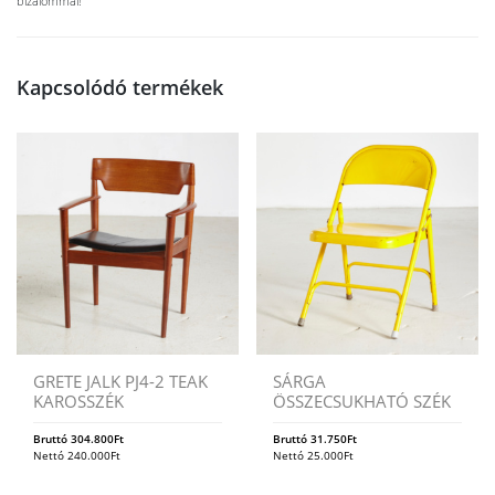
bizalommal!
Kapcsolódó termékek
GRETE JALK PJ4-2 TEAK
SÁRGA
KAROSSZÉK
ÖSSZECSUKHATÓ SZÉK
Bruttó
304.800
Ft
Bruttó
31.750
Ft
Nettó
240.000
Ft
Nettó
25.000
Ft