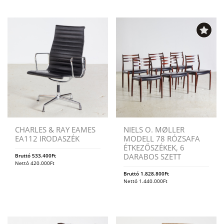
CHARLES & RAY EAMES
NIELS O. MØLLER
EA112 IRODASZÉK
MODELL 78 RÓZSAFA
ÉTKEZŐSZÉKEK, 6
DARABOS SZETT
Bruttó
533.400
Ft
Nettó
420.000
Ft
Bruttó
1.828.800
Ft
Nettó
1.440.000
Ft