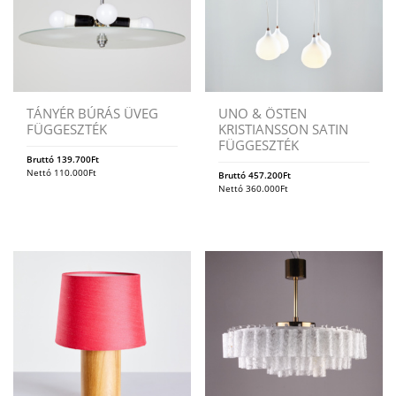
TÁNYÉR BÚRÁS ÜVEG
UNO & ÖSTEN
FÜGGESZTÉK
KRISTIANSSON SATIN
FÜGGESZTÉK
Bruttó
139.700
Ft
Nettó
110.000
Ft
Bruttó
457.200
Ft
Nettó
360.000
Ft