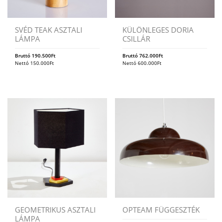
SVÉD TEAK ASZTALI
KÜLÖNLEGES DORIA
LÁMPA
CSILLÁR
Bruttó
190.500
Ft
Bruttó
762.000
Ft
Nettó
150.000
Ft
Nettó
600.000
Ft
GEOMETRIKUS ASZTALI
OPTEAM FÜGGESZTÉK
LÁMPA