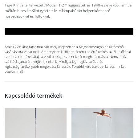
Tage Klint által tervezett ‘Modell 1-27’ függeszték az 1940-es évekből, amit a
méltán híres Le Klint gyártott le. A lámpabúrán helyenként apró
horpadásokkal és foltokkal.
KOSÁRBA TESZEM
Áraink 27% áfát tartalmaznak, mely kifejezetten a Magyarországon belül történő
vásárlásokra vonatkozik. Amennyiben külföldre történik az értékesítés, az EU előírásai
szerint a termékek áfája a vevő országa szerint kerül meghatározásra. Nemzetközi
szállítási ajánlatért kérjük, írj nekünk. Mindig a legmegbízhatóbb és
legköltséghatékonyabb megoldást keressük. További kérdéseiddel keress minket
bizalommal!
Kapcsolódó termékek