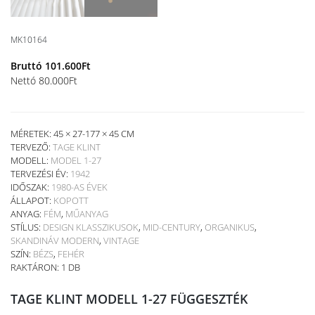
MK10164
Bruttó
101.600
Ft
Nettó
80.000
Ft
MÉRETEK: 45 × 27-177 × 45 CM
TERVEZŐ:
TAGE KLINT
MODELL:
MODEL 1-27
TERVEZÉSI ÉV:
1942
IDŐSZAK:
1980-AS ÉVEK
ÁLLAPOT:
KOPOTT
ANYAG:
FÉM
,
MŰANYAG
STÍLUS:
DESIGN KLASSZIKUSOK
,
MID-CENTURY
,
ORGANIKUS
,
SKANDINÁV MODERN
,
VINTAGE
SZÍN:
BÉZS
,
FEHÉR
RAKTÁRON: 1 DB
TAGE KLINT MODELL 1-27 FÜGGESZTÉK