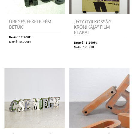
ÜREGES FEKETE FÉM
„EGY GYILKOSSÁG
BETŰK
KRÓNIKÁJA” FILM
PLAKÁT
Bruttó
12.700
Ft
Nettó
10.000
Ft
Bruttó
15.240
Ft
Nettó
12.000
Ft