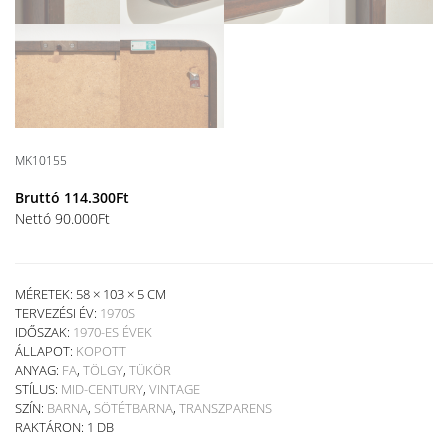
MK10155
Bruttó
114.300
Ft
Nettó
90.000
Ft
MÉRETEK: 58 × 103 × 5 CM
TERVEZÉSI ÉV:
1970S
IDŐSZAK:
1970-ES ÉVEK
ÁLLAPOT:
KOPOTT
ANYAG:
FA
,
TÖLGY
,
TÜKÖR
STÍLUS:
MID-CENTURY
,
VINTAGE
SZÍN:
BARNA
,
SÖTÉTBARNA
,
TRANSZPARENS
RAKTÁRON: 1 DB