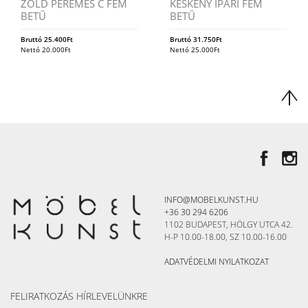
ZÖLD PEREMES C FÉM
KESKENY IPARI FÉM
BETŰ
BETŰ
Bruttó
25.400
Ft
Bruttó
31.750
Ft
Nettó
20.000
Ft
Nettó
25.000
Ft
INFO@MOBELKUNST.HU
+36 30 294 6206
1102 BUDAPEST, HÖLGY UTCA 42.
H-P 10.00-18.00, SZ 10.00-16.00
ADATVÉDELMI NYILATKOZAT
FELIRATKOZÁS HÍRLEVELÜNKRE