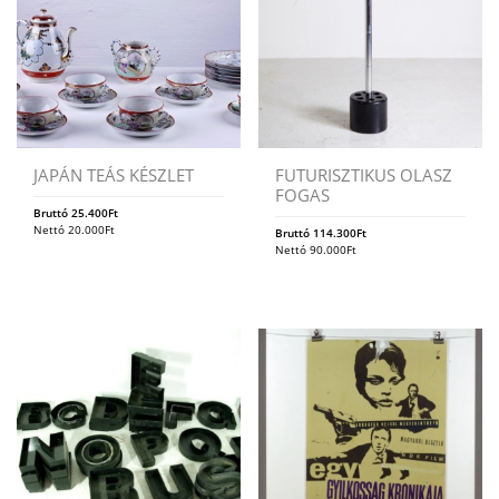
JAPÁN TEÁS KÉSZLET
FUTURISZTIKUS OLASZ
FOGAS
Bruttó
25.400
Ft
Nettó
20.000
Ft
Bruttó
114.300
Ft
Nettó
90.000
Ft