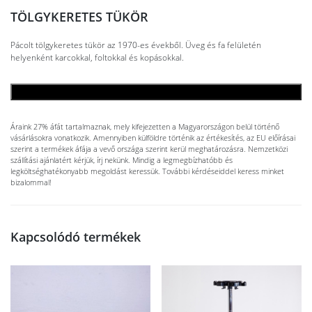
TÖLGYKERETES TÜKÖR
Pácolt tölgykeretes tükör az 1970-es évekből. Üveg és fa felületén
helyenként karcokkal, foltokkal és kopásokkal.
KOSÁRBA TESZEM
Áraink 27% áfát tartalmaznak, mely kifejezetten a Magyarországon belül történő
vásárlásokra vonatkozik. Amennyiben külföldre történik az értékesítés, az EU előírásai
szerint a termékek áfája a vevő országa szerint kerül meghatározásra. Nemzetközi
szállítási ajánlatért kérjük, írj nekünk. Mindig a legmegbízhatóbb és
legköltséghatékonyabb megoldást keressük. További kérdéseiddel keress minket
bizalommal!
Kapcsolódó termékek