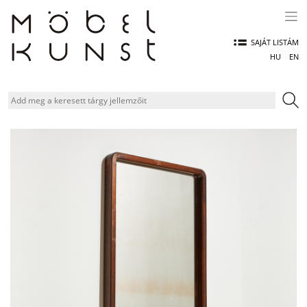
Skip
to
content
SAJÁT LISTÁM
HU
EN