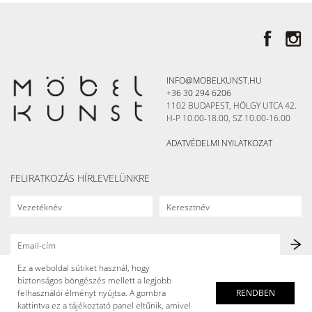
INFO@MOBELKUNST.HU
+36 30 294 6206
1102 BUDAPEST, HÖLGY UTCA 42.
H-P 10.00-18.00, SZ 10.00-16.00
ADATVÉDELMI NYILATKOZAT
FELIRATKOZÁS HÍRLEVELÜNKRE
Ez a weboldal sütiket használ, hogy
biztonságos böngészés mellett a legjobb
felhasználói élményt nyújtsa. A gombra
RENDBEN
kattintva ez a tájékoztató panel eltűnik, amivel