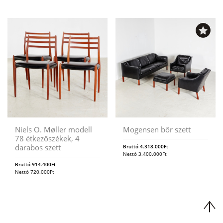
Niels O. Møller modell
Mogensen bőr szett
78 étkezőszékek, 4
darabos szett
Bruttó
4.318.000
Ft
Nettó
3.400.000
Ft
Bruttó
914.400
Ft
Nettó
720.000
Ft