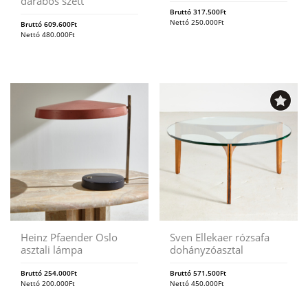
darabos szett
Bruttó
317.500
Ft
Nettó
250.000
Ft
Bruttó
609.600
Ft
Nettó
480.000
Ft
Heinz Pfaender Oslo
Sven Ellekaer rózsafa
asztali lámpa
dohányzóasztal
Bruttó
254.000
Ft
Bruttó
571.500
Ft
Nettó
200.000
Ft
Nettó
450.000
Ft