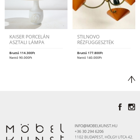
KAISER PORCELÁN
STILNOVO
ASZTALI LÁMPA
RÉZFÜGGESZTÉK
Bruttó
114.300
Ft
Bruttó
177.800
Ft
Nettó
90.000
Ft
Nettó
140.000
Ft
INFO@MOBELKUNST.HU
+36 30 294 6206
1102 BUDAPEST, HÖLGY UTCA 42.