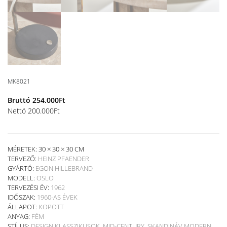
MK8021
Bruttó
254.000
Ft
Nettó
200.000
Ft
MÉRETEK: 30 × 30 × 30 CM
TERVEZŐ:
HEINZ PFAENDER
GYÁRTÓ:
EGON HILLEBRAND
MODELL:
OSLO
TERVEZÉSI ÉV:
1962
IDŐSZAK:
1960-AS ÉVEK
ÁLLAPOT:
KOPOTT
ANYAG:
FÉM
STÍLUS:
DESIGN KLASSZIKUSOK
,
MID-CENTURY
,
SKANDINÁV MODERN
,