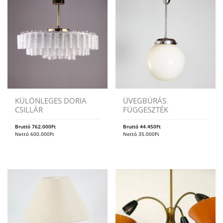
KÜLÖNLEGES DORIA
ÜVEGBÚRÁS
CSILLÁR
FÜGGESZTÉK
Bruttó
762.000
Ft
Bruttó
44.450
Ft
Nettó
600.000
Ft
Nettó
35.000
Ft