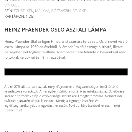
VINTAGE
SZÍN:
EZÜST
,
KÉK
,
MÁLYVA
,
RÓZSASZÍN
,
SZÜRKE
RAKTÁRON: 1 DB
HEINZ PFAENDER OSLO ASZTALI LÁMPA
Heinz Pfaender által az Egon Hillebrand számára tervezett ‘Oslo’ nevet viselő
asztali lámpa az 1960-as évekből. A lámpabúra dőlésszöge állítható, illetve
belsejében két foglalat található. A lámpatest fém felületein helyenként apró
foltokkal, karcokkal és némi rozsdával.
KOSÁRBA TESZEM
Áraink 27% áfát tartalmaznak, mely kifejezetten a Magyarországon belül történő
vásárlásokra vonatkozik. Amennyiben külföldre történik az értékesítés, az EU előírásai
szerint a termékek áfája a vevő országa szerint kerül meghatározásra. Nemzetközi
szállítási ajánlatért kérjük, írj nekünk. Mindig a legmegbízhatóbb és
legköltséghatékonyabb megoldást keressük. További kérdéseiddel keress minket
bizalommal!