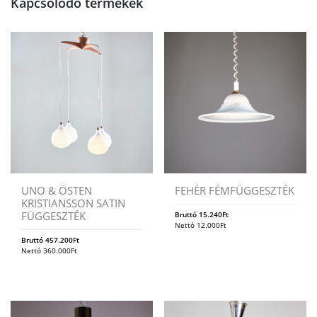
Kapcsolódó termékek
UNO & ÖSTEN
FEHÉR FÉMFÜGGESZTÉK
KRISTIANSSON SATIN
FÜGGESZTÉK
Bruttó
15.240
Ft
Nettó
12.000
Ft
Bruttó
457.200
Ft
Nettó
360.000
Ft