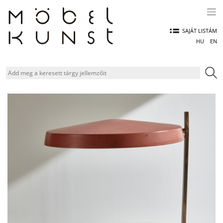
Skip
to
content
SAJÁT LISTÁM
HU
EN