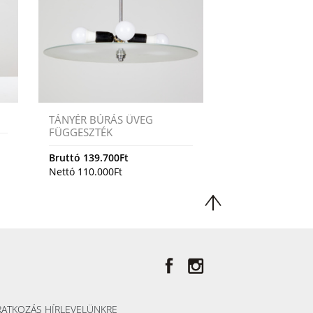
TÁNYÉR BÚRÁS ÜVEG
FÜGGESZTÉK
Bruttó
139.700
Ft
Nettó
110.000
Ft
RATKOZÁS HÍRLEVELÜNKRE