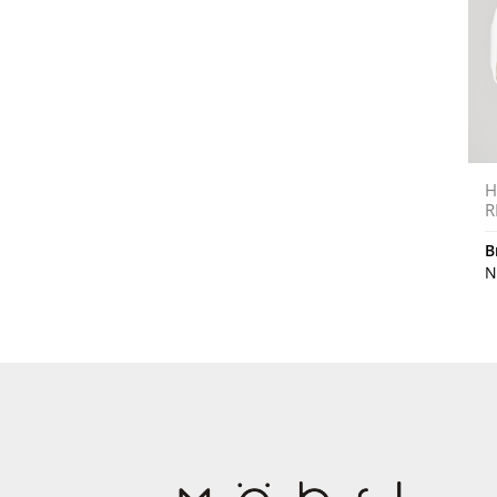
H
R
B
N