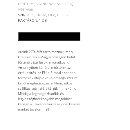
CENTURY
,
SKANDINÁV MODERN
,
VINTAGE
SZÍN:
KÉK
,
KRÓM
,
LILA
,
PIROS
RAKTÁRON: 1 DB
KOSÁRBA TESZEM
Áraink 27% áfát tartalmaznak, mely
kifejezetten a Magyarországon belül
történő vásárlásokra vonatkozik.
Amennyiben külföldre történik az
értékesítés, az EU előírásai szerint a
termékek áfája a vevő országa szerint
kerül meghatározásra. Nemzetközi
szállítási ajánlatért kérjük, írj nekünk.
Mindig a legmegbízhatóbb és
legköltséghatékonyabb megoldást
keressük. További kérdéseiddel keress
minket bizalommal!