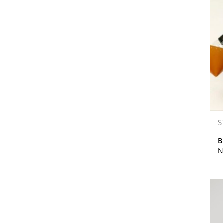
S
B
N