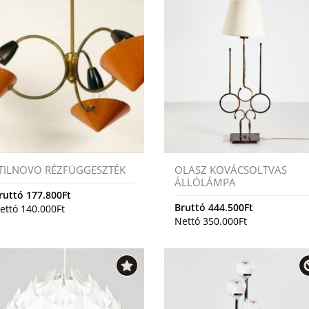
TILNOVO RÉZFÜGGESZTÉK
OLASZ KOVÁCSOLTVAS
ÁLLÓLÁMPA
ruttó
177.800
Ft
Bruttó
444.500
Ft
ettó
140.000
Ft
Nettó
350.000
Ft