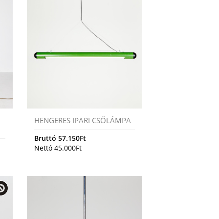
HENGERES IPARI CSŐLÁMPA
Bruttó
57.150
Ft
Nettó
45.000
Ft