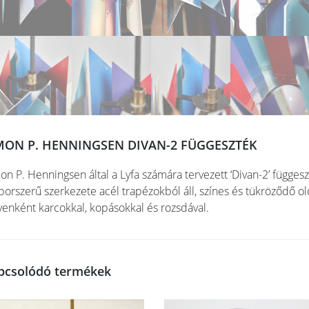
MON P. HENNINGSEN DIVAN-2 FÜGGESZTÉK
on P. Henningsen által a Lyfa számára tervezett ‘Divan-2’ függes
borszerű szerkezete acél trapézokból áll, színes és tükröződő o
yenként karcokkal, kopásokkal és rozsdával.
pcsolódó termékek