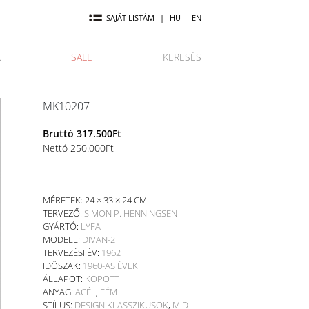
SAJÁT LISTÁM
|
HU
EN
K
SALE
KERESÉS
MK10207
Bruttó
317.500
Ft
Nettó
250.000
Ft
MÉRETEK: 24 × 33 × 24 CM
TERVEZŐ:
SIMON P. HENNINGSEN
GYÁRTÓ:
LYFA
MODELL:
DIVAN-2
TERVEZÉSI ÉV:
1962
IDŐSZAK:
1960-AS ÉVEK
ÁLLAPOT:
KOPOTT
ANYAG:
ACÉL
,
FÉM
STÍLUS:
DESIGN KLASSZIKUSOK
,
MID-