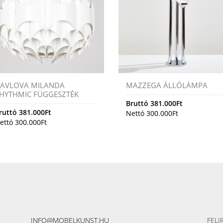
AVLOVA MILANDA
MAZZEGA ÁLLÓLÁMPA
HYTHMIC FÜGGESZTÉK
Bruttó
381.000
Ft
ruttó
381.000
Ft
Nettó
300.000
Ft
ettó
300.000
Ft
INFO@MOBELKUNST.HU
FELI