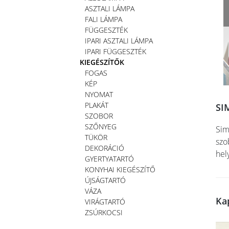
ASZTALI LÁMPA
FALI LÁMPA
FÜGGESZTÉK
IPARI ASZTALI LÁMPA
IPARI FÜGGESZTÉK
KIEGÉSZÍTŐK
FOGAS
KÉP
NYOMAT
PLAKÁT
SI
SZOBOR
SZŐNYEG
Sim
TÜKÖR
szo
DEKORÁCIÓ
hel
GYERTYATARTÓ
KONYHAI KIEGÉSZÍTŐ
ÚJSÁGTARTÓ
VÁZA
Ka
VIRÁGTARTÓ
ZSÚRKOCSI